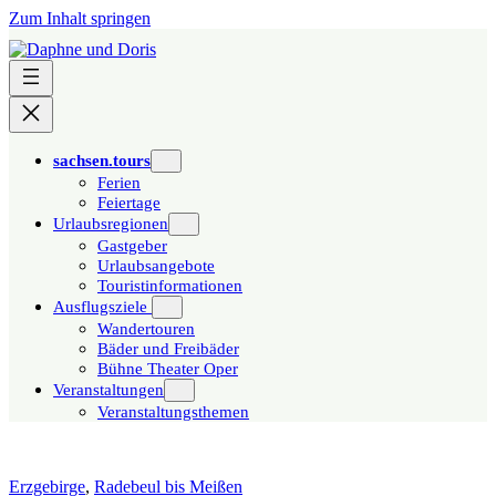
Zum Inhalt springen
sachsen.tours
Ferien
Feiertage
Urlaubsregionen
Gastgeber
Urlaubsangebote
Touristinformationen
Ausflugsziele
Wandertouren
Bäder und Freibäder
Bühne Theater Oper
Veranstaltungen
Veranstaltungsthemen
Erzgebirge
,
Radebeul bis Meißen