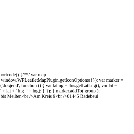
rtcode() {/**/ var map =
 window.WPLeafletMapPlugin.getIconOptions({}); var marker =
gend', function () { var latlng = this.getLatLng(); var lat =
=' + lat + ' lng=' + lng); } }); } marker.addTo( group );
l bis Meißen<br />Am Kreis 9<br />01445 Radebeul