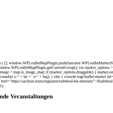
 []; window.WPLeafletMapPlugin.push(function WPLeafletMarkerSho
indow.WPLeafletMapPlugin.getCurrentGroup(); var marker_options =
age = map.is_image_map; if (marker_options.draggable) { marker.on('dra
et-marker y=' + lat + ' x=' + lng); } else { console.log('leaflet-marker lat
ef="https://sachsen.tours/regionen/radebeul-bis-meissen/">Radebeu
});
nde Veranstaltungen