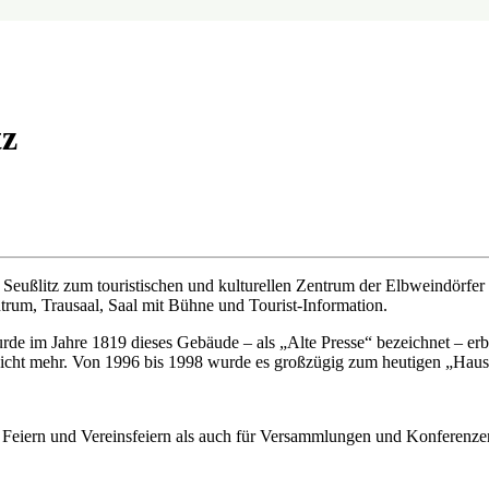
tz
ßlitz zum touristischen und kulturellen Zentrum der Elbweindörfer w
trum, Trausaal, Saal mit Bühne und Tourist-Information.
e im Jahre 1819 dieses Gebäude – als „Alte Presse“ bezeichnet – erba
r nicht mehr. Von 1996 bis 1998 wurde es großzügig zum heutigen „Hau
 Feiern und Vereinsfeiern als auch für Versammlungen und Konferenze