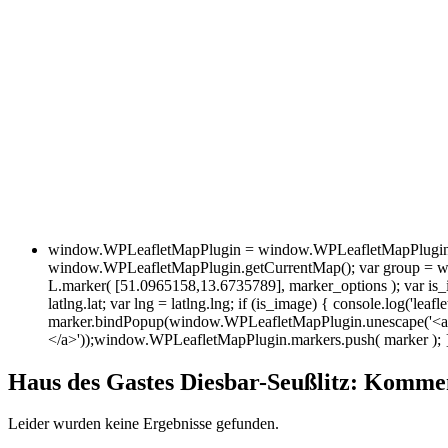
window.WPLeafletMapPlugin = window.WPLeafletMapPlugin ||
window.WPLeafletMapPlugin.getCurrentMap(); var group = w
L.marker( [51.0965158,13.6735789], marker_options ); var is_im
latlng.lat; var lng = latlng.lng; if (is_image) { console.log('leafl
marker.bindPopup(window.WPLeafletMapPlugin.unescape('<a hr
</a>'));window.WPLeafletMapPlugin.markers.push( marker ); 
Haus des Gastes Diesbar-Seußlitz: Komme
Leider wurden keine Ergebnisse gefunden.