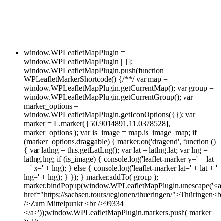
window.WPLeafletMapPlugin =
window.WPLeafletMapPlugin || [];
window.WPLeafletMapPlugin.push(function
WPLeafletMarkerShortcode() {/**/ var map =
window.WPLeafletMapPlugin.getCurrentMap(); var group =
window.WPLeafletMapPlugin.getCurrentGroup(); var
marker_options =
window.WPLeafletMapPlugin.getIconOptions({}); var
marker = L.marker( [50.9014891,11.0378528],
marker_options ); var is_image = map.is_image_map; if
(marker_options.draggable) { marker.on('dragend', function ()
{ var latlng = this.getLatLng(); var lat = latlng.lat; var lng =
latlng.lng; if (is_image) { console.log('leaflet-marker y=' + lat
+ ' x=' + lng); } else { console.log('leaflet-marker lat=' + lat + '
lng=' + lng); } }); } marker.addTo( group );
marker.bindPopup(window.WPLeafletMapPlugin.unescape('<a
href="https://sachsen.tours/regionen/thueringen/">Thüringen<b
/>Zum Mittelpunkt <br />99334
</a>'));window.WPLeafletMapPlugin.markers.push( marker