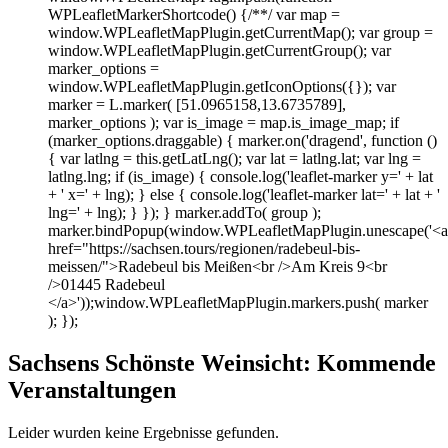
WPLeafletMarkerShortcode() {/**/ var map =
window.WPLeafletMapPlugin.getCurrentMap(); var group =
window.WPLeafletMapPlugin.getCurrentGroup(); var
marker_options =
window.WPLeafletMapPlugin.getIconOptions({}); var
marker = L.marker( [51.0965158,13.6735789],
marker_options ); var is_image = map.is_image_map; if
(marker_options.draggable) { marker.on('dragend', function ()
{ var latlng = this.getLatLng(); var lat = latlng.lat; var lng =
latlng.lng; if (is_image) { console.log('leaflet-marker y=' + lat
+ ' x=' + lng); } else { console.log('leaflet-marker lat=' + lat + '
lng=' + lng); } }); } marker.addTo( group );
marker.bindPopup(window.WPLeafletMapPlugin.unescape('<a
href="https://sachsen.tours/regionen/radebeul-bis-
meissen/">Radebeul bis Meißen<br />Am Kreis 9<br
/>01445 Radebeul
</a>'));window.WPLeafletMapPlugin.markers.push( marker
); });
Sachsens Schönste Weinsicht: Kommende
Veranstaltungen
Leider wurden keine Ergebnisse gefunden.