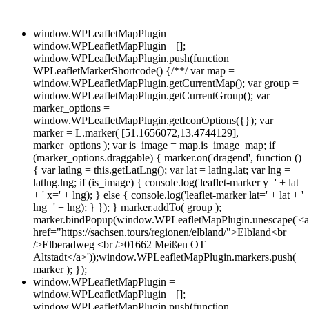
window.WPLeafletMapPlugin =
window.WPLeafletMapPlugin || [];
window.WPLeafletMapPlugin.push(function
WPLeafletMarkerShortcode() {/**/ var map =
window.WPLeafletMapPlugin.getCurrentMap(); var group =
window.WPLeafletMapPlugin.getCurrentGroup(); var
marker_options =
window.WPLeafletMapPlugin.getIconOptions({}); var
marker = L.marker( [51.1656072,13.4744129],
marker_options ); var is_image = map.is_image_map; if
(marker_options.draggable) { marker.on('dragend', function ()
{ var latlng = this.getLatLng(); var lat = latlng.lat; var lng =
latlng.lng; if (is_image) { console.log('leaflet-marker y=' + lat
+ ' x=' + lng); } else { console.log('leaflet-marker lat=' + lat + '
lng=' + lng); } }); } marker.addTo( group );
marker.bindPopup(window.WPLeafletMapPlugin.unescape('<a
href="https://sachsen.tours/regionen/elbland/">Elbland<br
/>Elberadweg <br />01662 Meißen OT
Altstadt</a>'));window.WPLeafletMapPlugin.markers.push(
marker ); });
window.WPLeafletMapPlugin =
window.WPLeafletMapPlugin || [];
window.WPLeafletMapPlugin.push(function