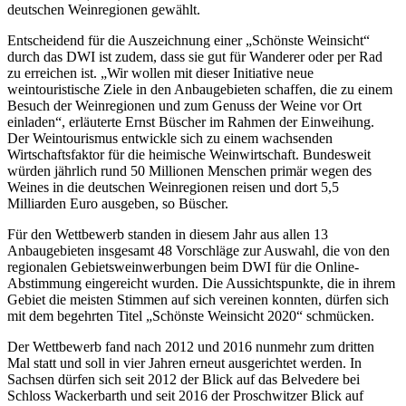
deutschen Weinregionen gewählt.
Entscheidend für die Auszeichnung einer „Schönste Weinsicht“
durch das DWI ist zudem, dass sie gut für Wanderer oder per Rad
zu erreichen ist. „Wir wollen mit dieser Initiative neue
weintouristische Ziele in den Anbaugebieten schaffen, die zu einem
Besuch der Weinregionen und zum Genuss der Weine vor Ort
einladen“, erläuterte Ernst Büscher im Rahmen der Einweihung.
Der Weintourismus entwickle sich zu einem wachsenden
Wirtschaftsfaktor für die heimische Weinwirtschaft. Bundesweit
würden jährlich rund 50 Millionen Menschen primär wegen des
Weines in die deutschen Weinregionen reisen und dort 5,5
Milliarden Euro ausgeben, so Büscher.
Für den Wettbewerb standen in diesem Jahr aus allen 13
Anbaugebieten insgesamt 48 Vorschläge zur Auswahl, die von den
regionalen Gebietsweinwerbungen beim DWI für die Online-
Abstimmung eingereicht wurden. Die Aussichtspunkte, die in ihrem
Gebiet die meisten Stimmen auf sich vereinen konnten, dürfen sich
mit dem begehrten Titel „Schönste Weinsicht 2020“ schmücken.
Der Wettbewerb fand nach 2012 und 2016 nunmehr zum dritten
Mal statt und soll in vier Jahren erneut ausgerichtet werden. In
Sachsen dürfen sich seit 2012 der Blick auf das Belvedere bei
Schloss Wackerbarth und seit 2016 der Proschwitzer Blick auf