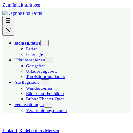
Zum Inhalt springen
sachsen.tours
Ferien
Feiertage
Urlaubsregionen
Gastgeber
Urlaubsangebote
Touristinformationen
Ausflugsziele
Wandertouren
Bäder und Freibäder
Bühne Theater Oper
Veranstaltungen
Veranstaltungsthemen
Elbland
,
Radebeul bis Meißen