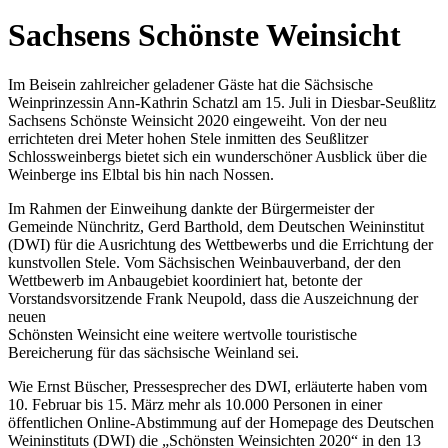
Sachsens Schönste Weinsicht
Im Beisein zahlreicher geladener Gäste hat die Sächsische
Weinprinzessin Ann-Kathrin Schatzl am 15. Juli in Diesbar-Seußlitz
Sachsens Schönste Weinsicht 2020 eingeweiht. Von der neu
errichteten drei Meter hohen Stele inmitten des Seußlitzer
Schlossweinbergs bietet sich ein wunderschöner Ausblick über die
Weinberge ins Elbtal bis hin nach Nossen.
Im Rahmen der Einweihung dankte der Bürgermeister der
Gemeinde Nünchritz, Gerd Barthold, dem Deutschen Weininstitut
(DWI) für die Ausrichtung des Wettbewerbs und die Errichtung der
kunstvollen Stele. Vom Sächsischen Weinbauverband, der den
Wettbewerb im Anbaugebiet koordiniert hat, betonte der
Vorstandsvorsitzende Frank Neupold, dass die Auszeichnung der
neuen
Schönsten Weinsicht eine weitere wertvolle touristische
Bereicherung für das sächsische Weinland sei.
Wie Ernst Büscher, Pressesprecher des DWI, erläuterte haben vom
10. Februar bis 15. März mehr als 10.000 Personen in einer
öffentlichen Online-Abstimmung auf der Homepage des Deutschen
Weininstituts (DWI) die „Schönsten Weinsichten 2020“ in den 13