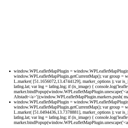
window.WPLeafletMapPlugin = window.WPLeafletMapPlugin ||
window.WPLeafletMapPlugin.getCurrentMap(); var group = w
L.marker( [51.1656072,13.4744129], marker_options ); var is_im
latlng.lat; var lng = latlng.lng; if (is_image) { console.log('leafl
marker.bindPopup(window.WPLeafletMapPlugin.unescape('<a h
Altstadt</a>'));window.WPLeafletMapPlugin.markers.push( mar
window.WPLeafletMapPlugin = window.WPLeafletMapPlugin ||
window.WPLeafletMapPlugin.getCurrentMap(); var group = w
L.marker( [51.0494436,13.7378881], marker_options ); var is_im
latlng.lat; var lng = latlng.lng; if (is_image) { console.log('leafl
marker.bindPopup(window.WPLeafletMapPlugin.unescape('<a hr