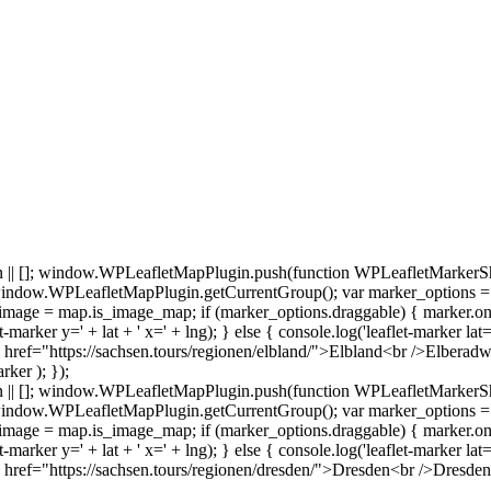
 []; window.WPLeafletMapPlugin.push(function WPLeafletMarkerSho
indow.WPLeafletMapPlugin.getCurrentGroup(); var marker_options =
age = map.is_image_map; if (marker_options.draggable) { marker.on('dra
et-marker y=' + lat + ' x=' + lng); } else { console.log('leaflet-marker lat
ref="https://sachsen.tours/regionen/elbland/">Elbland<br />Elbera
ker ); });
 []; window.WPLeafletMapPlugin.push(function WPLeafletMarkerSho
indow.WPLeafletMapPlugin.getCurrentGroup(); var marker_options =
age = map.is_image_map; if (marker_options.draggable) { marker.on('dra
et-marker y=' + lat + ' x=' + lng); } else { console.log('leaflet-marker lat
ef="https://sachsen.tours/regionen/dresden/">Dresden<br />Dresden