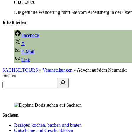
08.08.2026
Die geführ­te Wan­de­rung führt Sie vom Alberts­berg in der Ober­l
Inhalt teilen
:
Facebook
X
E-Mail
Link
SACHSE.TOURS
»
Veranstaltungen
»
Advent auf dem Neumarkt
Suchen
Sachsen
Rezepte: kochen, backen und braten
Gutscheine und Geschenkideen