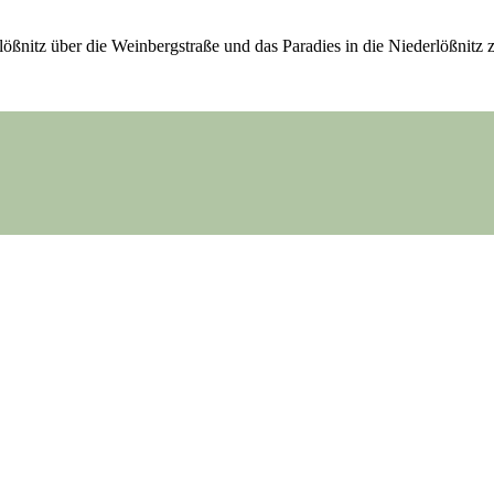
öß­nitz über die Wein­berg­stra­ße und das Para­dies in die Nie­der­löß­nit