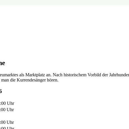
he
umarktes als Marktplatz an. Nach historischem Vorbild der Jahrhunder
n man die Kurrendesänger hören.
6
2:00 Uhr
2:00 Uhr
2:00 Uhr
2:00 Uhr