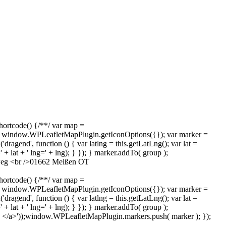
rtcode() {/**/ var map =
 window.WPLeafletMapPlugin.getIconOptions({}); var marker =
gend', function () { var latlng = this.getLatLng(); var lat =
=' + lat + ' lng=' + lng); } }); } marker.addTo( group );
dweg <br />01662 Meißen OT
rtcode() {/**/ var map =
 window.WPLeafletMapPlugin.getIconOptions({}); var marker =
gend', function () { var latlng = this.getLatLng(); var lat =
=' + lat + ' lng=' + lng); } }); } marker.addTo( group );
 </a>'));window.WPLeafletMapPlugin.markers.push( marker ); });