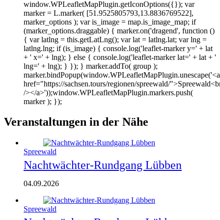
window.WPLeafletMapPlugin.getIconOptions({}); var
marker = L.marker( [51.9525805793,13.8836769522],
marker_options ); var is_image = map.is_image_map; if
(marker_options.draggable) { marker.on('dragend', function ()
{ var latlng = this.getLatLng(); var lat = latlng.lat; var lng =
latlng.lng; if (is_image) { console.log('leaflet-marker y=' + lat
+ ' x=' + lng); } else { console.log('leaflet-marker lat=' + lat + '
lng=' + lng); } }); } marker.addTo( group );
marker.bindPopup(window.WPLeafletMapPlugin.unescape('<a
href="https://sachsen.tours/regionen/spreewald/">Spreewald<b
/></a>'));window.WPLeafletMapPlugin.markers.push(
marker ); });
Veranstaltungen in der Nähe
Spreewald
Nachtwächter-Rundgang Lübben
04.09.2026
Spreewald