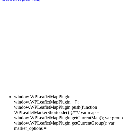
window.WPLeafletMapPlugin =
window.WPLeafletMapPlugin || [];
window.WPLeafletMapPlugin.push(function
WPLeafletMarkerShortcode() {/**/ var map =
window.WPLeafletMapPlugin.getCurrentMap(); var group =
window.WPLeafletMapPlugin.getCurrentGroup(); var
marker_options =