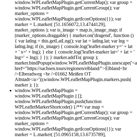
window.WPLeafletMapPlugin.getCurrentMap(); var group =
window.WPLeafletMapPlugin.getCurrentGroup(); var
marker_options =
window.WPLeafletMapPlugin.getIconOptions({}); var
marker = L.marker( [51.1656072,13.4744129],
marker_options ); var is_image = map.is_image_map; if
(marker_options.draggable) { marker.on('dragend', function ()
{ var latlng = this.getLatLng(); var lat = latlng.lat; var lng =
latlng.lng; if (is_image) { console.log('leaflet-marker y=' + lat
+ ' x=' + lng); } else { console.log('leaflet-marker lat=' + lat + '
lng=' + lng); } }); } marker.addTo( group );
marker.bindPopup(window.WPLeafletMapPlugin.unescape('<a
href="https://sachsen.tours/regionen/elbland/">Elbland<br
/>Elberadweg <br />01662 Meißen OT
Altstadt</a>'));window.WPLeafletMapPlugin.markers.push(
marker ); });
window.WPLeafletMapPlugin =
window.WPLeafletMapPlugin || [];
window.WPLeafletMapPlugin.push(function
WPLeafletMarkerShortcode() {/**/ var map =
window.WPLeafletMapPlugin.getCurrentMap(); var group =
window.WPLeafletMapPlugin.getCurrentGroup(); var
marker_options =
window.WPLeafletMapPlugin.getIconOptions({}); var
marker = L.marker( [51.0965158,13.6735789],