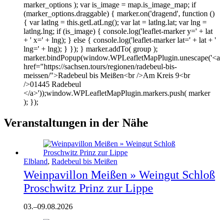
marker_options ); var is_image = map.is_image_map; if
(marker_options.draggable) { marker.on('dragend', function ()
{ var latlng = this.getLatLng(); var lat = latlng.lat; var lng =
latlng.lng; if (is_image) { console.log('leaflet-marker y=' + lat
+ ' x=' + lng); } else { console.log('leaflet-marker lat=' + lat + '
lng=' + lng); } }); } marker.addTo( group );
marker.bindPopup(window.WPLeafletMapPlugin.unescape('<a
href="https://sachsen.tours/regionen/radebeul-bis-
meissen/">Radebeul bis Meißen<br />Am Kreis 9<br
/>01445 Radebeul
</a>'));window.WPLeafletMapPlugin.markers.push( marker
); });
Veranstaltungen in der Nähe
Elbland
,
Radebeul bis Meißen
Weinpavillon Meißen » Weingut Schloß
Proschwitz Prinz zur Lippe
03.
–
09.08.2026