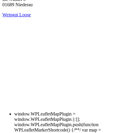
01689 Niederau
Weingut Loose
window.WPLeafletMapPlugin =
window.WPLeafletMapPlugin || [];
window.WPLeafletMapPlugin.push(function
WPLeafletMarkerShortcode() {/**/ var map =