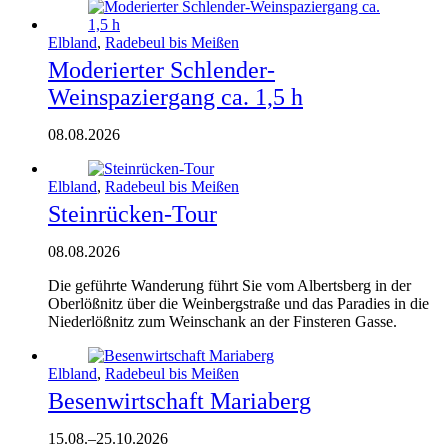
Elbland
,
Radebeul bis Meißen
Moderierter Schlender-
Weinspaziergang ca. 1,5 h
08.08.2026
Elbland
,
Radebeul bis Meißen
Steinrücken-Tour
08.08.2026
Die geführ­te Wan­de­rung führt Sie vom Alberts­berg in der
Ober­löß­nitz über die Wein­berg­stra­ße und das Para­dies in die
Nie­der­löß­nitz zum Wein­schank an der Fins­te­ren Gasse.
Elbland
,
Radebeul bis Meißen
Besenwirtschaft Mariaberg
15.08.
–
25.10.2026