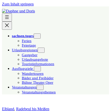
Zum Inhalt springen
sachsen.tours
Ferien
Feiertage
Urlaubsregionen
Gastgeber
Urlaubsangebote
Touristinformationen
Ausflugsziele
Wandertouren
Bäder und Freibäder
Bühne Theater Oper
Veranstaltungen
Veranstaltungsthemen
Elbland
,
Radebeul bis Meißen