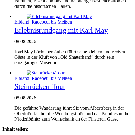
Familien, Eisenbahnfans und neugierige Besucher strömen
durch die historischen Hallen.
Elbland
,
Radebeul bis Meißen
Erlebnisrundgang mit Karl May
08.08.2026
Karl May höchstpersönlich führt seine kleinen und großen
Gäste in der Kluft von „Old Shatterhand“ durch sein
einzigartiges Museum.
Elbland
,
Radebeul bis Meißen
Steinrücken-Tour
08.08.2026
Die geführ­te Wan­de­rung führt Sie vom Alberts­berg in der
Ober­löß­nitz über die Wein­berg­stra­ße und das Para­dies in die
Nie­der­löß­nitz zum Wein­schank an der Fins­te­ren Gasse.
Inhalt teilen
: