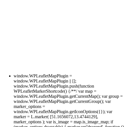
window.WPLeafletMapPlugin =
window.WPLeafletMapPlugin || [];
window.WPLeafletMapPlugin.push(function
WPLeafletMarkerShortcode() {/**/ var map =
window.WPLeafletMapPlugin.getCurrentMap(); var group =
window.WPLeafletMapPlugin.getCurrentGroup(); var
marker_options =
window.WPLeafletMapPlugin.getIconOptions({}); var
marker = L.marker( [51.1656072,13.4744129],
marker_options ); var is_image = map.is_image_map; if
(marker_options.draggable) { marker.on('dragend', function ()