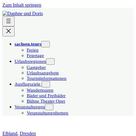
Zum Inhalt springen
sachsen.tours
Ferien
Feiertage
Urlaubsregionen
Gastgeber
Urlaubsangebote
Touristinformationen
Ausflugsziele
Wandertouren
Bäder und Freibäder
Bühne Theater Oper
Veranstaltungen
Veranstaltungsthemen
Elbland
,
Dresden