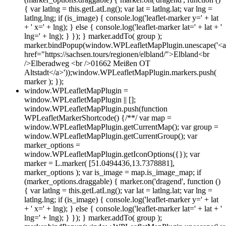
{ var latlng = this.getLatLng(); var lat = latlng.lat; var lng =
latlng.lng; if (is_image) { console.log('leaflet-marker y=' + lat
+ ' x=' + lng); } else { console.log('leaflet-marker lat=' + lat + '
lng=' + lng); } }); } marker.addTo( group );
marker.bindPopup(window.WPLeafletMapPlugin.unescape('<a
href="https://sachsen.tours/regionen/elbland/">Elbland<br
/>Elberadweg <br />01662 Meißen OT
Altstadt</a>'));window.WPLeafletMapPlugin.markers.push(
marker ); });
window.WPLeafletMapPlugin =
window.WPLeafletMapPlugin || [];
window.WPLeafletMapPlugin.push(function
WPLeafletMarkerShortcode() {/**/ var map =
window.WPLeafletMapPlugin.getCurrentMap(); var group =
window.WPLeafletMapPlugin.getCurrentGroup(); var
marker_options =
window.WPLeafletMapPlugin.getIconOptions({}); var
marker = L.marker( [51.0494436,13.7378881],
marker_options ); var is_image = map.is_image_map; if
(marker_options.draggable) { marker.on('dragend', function ()
{ var latlng = this.getLatLng(); var lat = latlng.lat; var lng =
latlng.lng; if (is_image) { console.log('leaflet-marker y=' + lat
+ ' x=' + lng); } else { console.log('leaflet-marker lat=' + lat + '
lng=' + lng); } }); } marker.addTo( group );