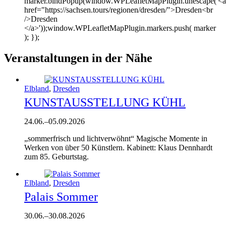
marker.bindPopup(window.WPLeafletMapPlugin.unescape('<a
href="https://sachsen.tours/regionen/dresden/">Dresden<br
/>Dresden
</a>'));window.WPLeafletMapPlugin.markers.push( marker
); });
Veranstaltungen in der Nähe
Elbland
,
Dresden
KUNSTAUSSTELLUNG KÜHL
24.06.
–
05.09.2026
„sommerfrisch und lichtverwöhnt“ Magische Momente in
Werken von über 50 Künstlern. Kabinett: Klaus Dennhardt
zum 85. Geburtstag.
Elbland
,
Dresden
Palais Sommer
30.06.
–
30.08.2026