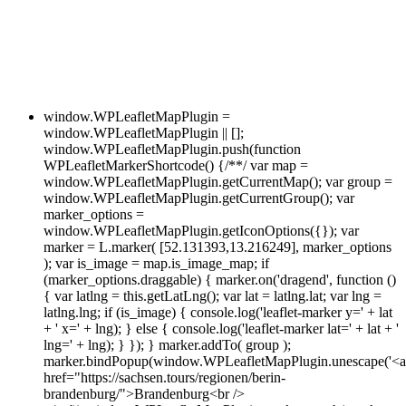
window.WPLeafletMapPlugin =
window.WPLeafletMapPlugin || [];
window.WPLeafletMapPlugin.push(function
WPLeafletMarkerShortcode() {/**/ var map =
window.WPLeafletMapPlugin.getCurrentMap(); var group =
window.WPLeafletMapPlugin.getCurrentGroup(); var
marker_options =
window.WPLeafletMapPlugin.getIconOptions({}); var
marker = L.marker( [52.131393,13.216249], marker_options
); var is_image = map.is_image_map; if
(marker_options.draggable) { marker.on('dragend', function ()
{ var latlng = this.getLatLng(); var lat = latlng.lat; var lng =
latlng.lng; if (is_image) { console.log('leaflet-marker y=' + lat
+ ' x=' + lng); } else { console.log('leaflet-marker lat=' + lat + '
lng=' + lng); } }); } marker.addTo( group );
marker.bindPopup(window.WPLeafletMapPlugin.unescape('<a
href="https://sachsen.tours/regionen/berin-
brandenburg/">Brandenburg<br />