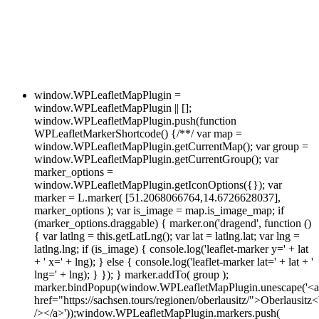
window.WPLeafletMapPlugin =
window.WPLeafletMapPlugin || [];
window.WPLeafletMapPlugin.push(function
WPLeafletMarkerShortcode() {/**/ var map =
window.WPLeafletMapPlugin.getCurrentMap(); var group =
window.WPLeafletMapPlugin.getCurrentGroup(); var
marker_options =
window.WPLeafletMapPlugin.getIconOptions({}); var
marker = L.marker( [51.2068066764,14.6726628037],
marker_options ); var is_image = map.is_image_map; if
(marker_options.draggable) { marker.on('dragend', function ()
{ var latlng = this.getLatLng(); var lat = latlng.lat; var lng =
latlng.lng; if (is_image) { console.log('leaflet-marker y=' + lat
+ ' x=' + lng); } else { console.log('leaflet-marker lat=' + lat + '
lng=' + lng); } }); } marker.addTo( group );
marker.bindPopup(window.WPLeafletMapPlugin.unescape('<a
href="https://sachsen.tours/regionen/oberlausitz/">Oberlausitz<
/></a>'));window.WPLeafletMapPlugin.markers.push(