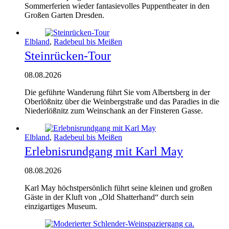
Sommerferien wieder fantasievolles Puppentheater in den
Großen Garten Dresden.
Elbland
,
Radebeul bis Meißen
Steinrücken-Tour
08.08.2026
Die geführ­te Wan­de­rung führt Sie vom Alberts­berg in der
Ober­löß­nitz über die Wein­berg­stra­ße und das Para­dies in die
Nie­der­löß­nitz zum Wein­schank an der Fins­te­ren Gasse.
Elbland
,
Radebeul bis Meißen
Erlebnisrundgang mit Karl May
08.08.2026
Karl May höchstpersönlich führt seine kleinen und großen
Gäste in der Kluft von „Old Shatterhand“ durch sein
einzigartiges Museum.