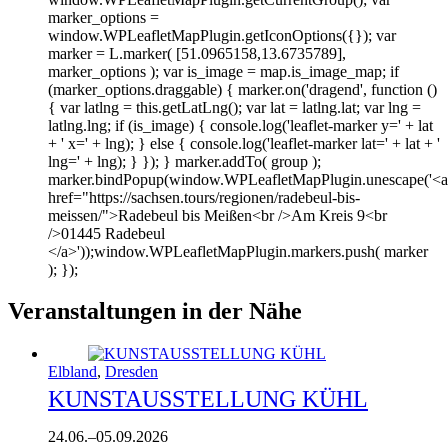
marker_options =
window.WPLeafletMapPlugin.getIconOptions({}); var
marker = L.marker( [51.0965158,13.6735789],
marker_options ); var is_image = map.is_image_map; if
(marker_options.draggable) { marker.on('dragend', function ()
{ var latlng = this.getLatLng(); var lat = latlng.lat; var lng =
latlng.lng; if (is_image) { console.log('leaflet-marker y=' + lat
+ ' x=' + lng); } else { console.log('leaflet-marker lat=' + lat + '
lng=' + lng); } }); } marker.addTo( group );
marker.bindPopup(window.WPLeafletMapPlugin.unescape('<a
href="https://sachsen.tours/regionen/radebeul-bis-
meissen/">Radebeul bis Meißen<br />Am Kreis 9<br
/>01445 Radebeul
</a>'));window.WPLeafletMapPlugin.markers.push( marker
); });
Veranstaltungen in der Nähe
Elbland
,
Dresden
KUNSTAUSSTELLUNG KÜHL
24.06.
–
05.09.2026