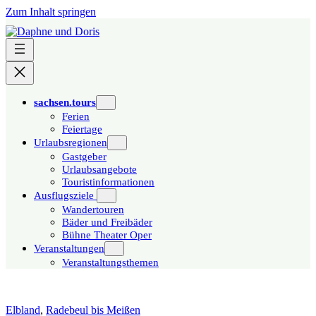
Zum Inhalt springen
sachsen.tours
Ferien
Feiertage
Urlaubsregionen
Gastgeber
Urlaubsangebote
Touristinformationen
Ausflugsziele
Wandertouren
Bäder und Freibäder
Bühne Theater Oper
Veranstaltungen
Veranstaltungsthemen
Elbland
,
Radebeul bis Meißen