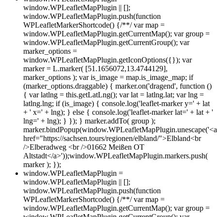
window.WPLeafletMapPlugin || [];
window.WPLeafletMapPlugin.push(function
WPLeafletMarkerShortcode() {/**/ var map =
window.WPLeafletMapPlugin.getCurrentMap(); var group =
window.WPLeafletMapPlugin.getCurrentGroup(); var
marker_options =
window.WPLeafletMapPlugin.getIconOptions({}); var
marker = L.marker( [51.1656072,13.4744129],
marker_options ); var is_image = map.is_image_map; if
(marker_options.draggable) { marker.on('dragend', function ()
{ var latlng = this.getLatLng(); var lat = latlng.lat; var lng =
latlng.lng; if (is_image) { console.log('leaflet-marker y=' + lat
+ ' x=' + lng); } else { console.log('leaflet-marker lat=' + lat + '
lng=' + lng); } }); } marker.addTo( group );
marker.bindPopup(window.WPLeafletMapPlugin.unescape('<a
href="https://sachsen.tours/regionen/elbland/">Elbland<br
/>Elberadweg <br />01662 Meißen OT
Altstadt</a>'));window.WPLeafletMapPlugin.markers.push(
marker ); });
window.WPLeafletMapPlugin =
window.WPLeafletMapPlugin || [];
window.WPLeafletMapPlugin.push(function
WPLeafletMarkerShortcode() {/**/ var map =
window.WPLeafletMapPlugin.getCurrentMap(); var group =
window.WPLeafletMapPlugin.getCurrentGroup(); var