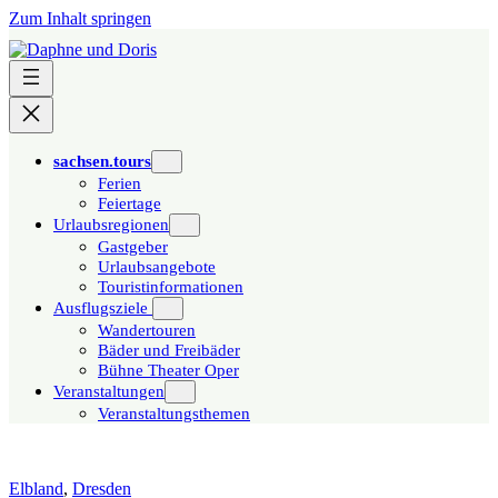
Zum Inhalt springen
sachsen.tours
Ferien
Feiertage
Urlaubsregionen
Gastgeber
Urlaubsangebote
Touristinformationen
Ausflugsziele
Wandertouren
Bäder und Freibäder
Bühne Theater Oper
Veranstaltungen
Veranstaltungsthemen
Elbland
,
Dresden