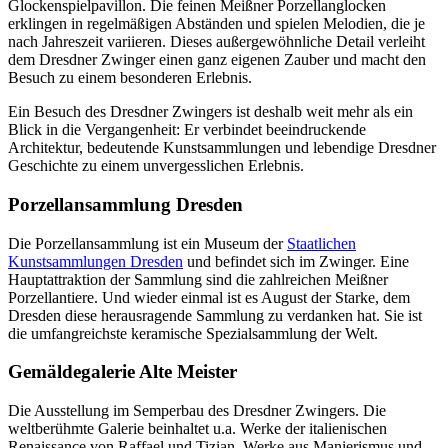
Glockenspielpavillon. Die feinen Meißner Porzellanglocken
erklingen in regelmäßigen Abständen und spielen Melodien, die je
nach Jahreszeit variieren. Dieses außergewöhnliche Detail verleiht
dem Dresdner Zwinger einen ganz eigenen Zauber und macht den
Besuch zu einem besonderen Erlebnis.
Ein Besuch des Dresdner Zwingers ist deshalb weit mehr als ein
Blick in die Vergangenheit: Er verbindet beeindruckende
Architektur, bedeutende Kunstsammlungen und lebendige Dresdner
Geschichte zu einem unvergesslichen Erlebnis.
Porzellansammlung Dresden
Die Porzellansammlung ist ein Museum der
Staatlichen
Kunstsammlungen Dresden
und befindet sich im Zwinger. Eine
Hauptattraktion der Sammlung sind die zahlreichen Meißner
Porzellantiere. Und wieder einmal ist es August der Starke, dem
Dresden diese herausragende Sammlung zu verdanken hat. Sie ist
die umfangreichste keramische Spezialsammlung der Welt.
Gemäldegalerie Alte Meister
Die Ausstellung im Semperbau des Dresdner Zwingers. Die
weltberühmte Galerie beinhaltet u.a. Werke der italienischen
Renaissance von Raffael und Tizian, Werke aus Manierismus und