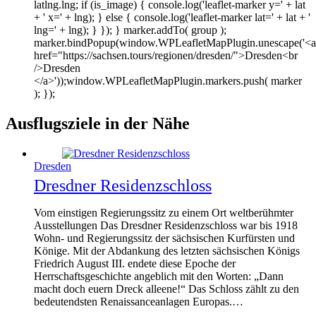
latlng.lng; if (is_image) { console.log('leaflet-marker y=' + lat
+ ' x=' + lng); } else { console.log('leaflet-marker lat=' + lat + '
lng=' + lng); } }); } marker.addTo( group );
marker.bindPopup(window.WPLeafletMapPlugin.unescape('<a
href="https://sachsen.tours/regionen/dresden/">Dresden<br
/>Dresden
</a>'));window.WPLeafletMapPlugin.markers.push( marker
); });
Ausflugsziele in der Nähe
Dresden
Dresdner Residenzschloss
Vom einstigen Regierungssitz zu einem Ort weltberühmter
Ausstellungen Das Dresdner Residenzschloss war bis 1918
Wohn- und Regierungssitz der sächsischen Kurfürsten und
Könige. Mit der Abdankung des letzten sächsischen Königs
Friedrich August III. endete diese Epoche der
Herrschaftsgeschichte angeblich mit den Worten: „Dann
macht doch euern Dreck alleene!“ Das Schloss zählt zu den
bedeutendsten Renaissanceanlagen Europas.…