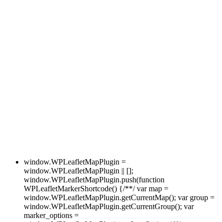
window.WPLeafletMapPlugin =
window.WPLeafletMapPlugin || [];
window.WPLeafletMapPlugin.push(function
WPLeafletMarkerShortcode() {/**/ var map =
window.WPLeafletMapPlugin.getCurrentMap(); var group =
window.WPLeafletMapPlugin.getCurrentGroup(); var
marker_options =