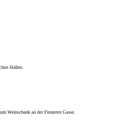
chen Hallen.
z zum Wein­schank an der Fins­te­ren Gasse.