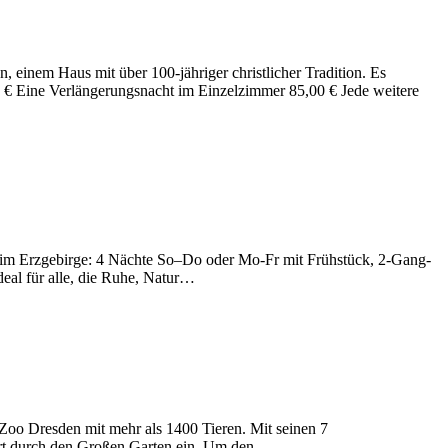
einem Haus mit über 100-jähriger christlicher Tradition. Es
€ Eine Verlängerungsnacht im Einzelzimmer 85,00 € Jede weitere
r im Erzgebirge: 4 Nächte So–Do oder Mo-Fr mit Frühstück, 2-Gang-
deal für alle, die Ruhe, Natur…
 Zoo Dresden mit mehr als 1400 Tieren. Mit seinen 7
ahrt durch den Großen Garten ein. Um den…