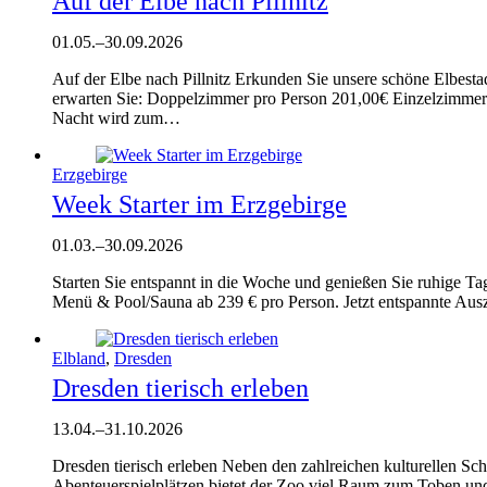
Auf der Elbe nach Pillnitz
01.05.
–
30.09.2026
Auf der Elbe nach Pillnitz Erkunden Sie unsere schöne Elbest
erwarten Sie: Doppelzimmer pro Person 201,00€ Einzelzimmer
Nacht wird zum…
Erzgebirge
Week Starter im Erzgebirge
01.03.
–
30.09.2026
Starten Sie entspannt in die Woche und genießen Sie ruhige 
Menü & Pool/Sauna ab 239 € pro Person. Jetzt entspannte Ausze
Elbland
,
Dresden
Dresden tierisch erleben
13.04.
–
31.10.2026
Dresden tierisch erleben Neben den zahlreichen kulturellen Sc
Abenteuerspielplätzen bietet der Zoo viel Raum zum Toben un