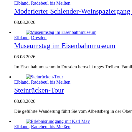
Elbland
,
Radebeul bis Meißen
Moderierter Schlender-Weinspaziergang c
08.08.2026
Elbland
,
Dresden
Museumstag im Eisenbahnmuseum
08.08.2026
Im Eisenbahnmuseum in Dresden herrscht reges Treiben. Famili
Elbland
,
Radebeul bis Meißen
Steinrücken-Tour
08.08.2026
Die geführ­te Wan­de­rung führt Sie vom Alberts­berg in der Ober­l
Elbland
,
Radebeul bis Meißen