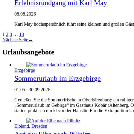
Erlebnisrundgang mit Karl May
08.08.2026
Karl May höchstpersönlich führt seine kleinen und großen Gäst
1
2
3
…
13
Nächste Seite
→
Urlaubsangebote
Erzgebirge
Sommerurlaub im Erzgebirge
01.05.
–
30.09.2026
Genießen Sie die Sommerfrische in Oberbärenburg: ein ruhig
„Sommerurlaub im Gebirge“ im Gasthaus Kobär (Altenberg, OT
starten praktisch direkt vor der Haustür. Für die Extraportion
Elbland
,
Dresden