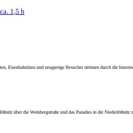
a. 1,5 h
en, Eisenbahnfans und neugierige Besucher strömen durch die historis
öß­nitz über die Wein­berg­stra­ße und das Para­dies in die Nie­der­löß­nit