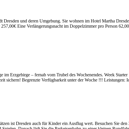
adt Dresden und deren Umgebung. Sie wohnen im Hotel Martha Dresden, 
 257,00€ Eine Verlängerungsnacht im Doppelzimmer pro Person 62,00 
Tage im Erzgebirge – fernab vom Trubel des Wochenendes. Week Starte
it sichern! Begrenzte Verfügbarkeit unter der Woche !!! Leistungen: I
hätzen ist Dresden auch für Kinder ein Ausflug wert. Besuchen Sie den
d Spielen. Danach lädt Sie die Parkeisenbahn zu einer kleinen Rundf