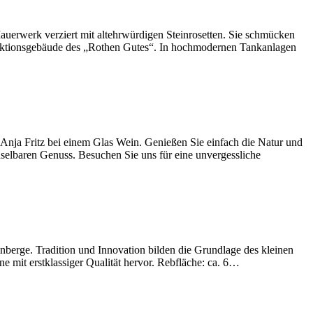
uerwerk verziert mit altehrwürdigen Steinrosetten. Sie schmücken
oduktionsgebäude des „Rothen Gutes“. In hochmodernen Tankanlagen
nja Fritz bei einem Glas Wein. Genießen Sie einfach die Natur und
elbaren Genuss. Besuchen Sie uns für eine unvergessliche
nberge. Tradition und Innovation bilden die Grundlage des kleinen
 mit erstklassiger Qualität hervor. Rebfläche: ca. 6…