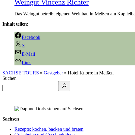
Weingut Vincenz Richter
Das Weingut betreibt eigenen Weinbau in Meißen am Kapitelbe
Inhalt teilen
:
Facebook
X
E-Mail
Link
SACHSE.TOURS
»
Gastgeber
»
Hotel Knorre in Meißen
Suchen
Sachsen
Rezepte: kochen, backen und braten
Gutscheine und Geschenkideen