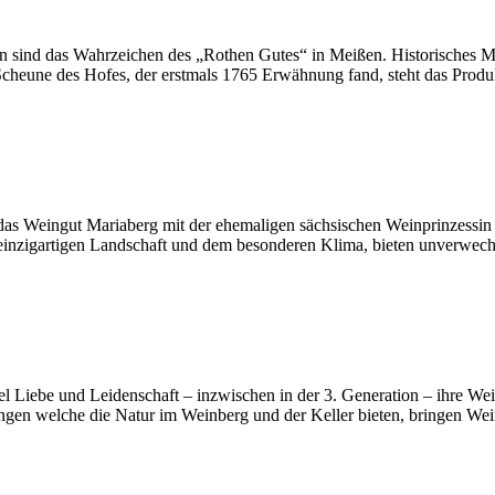
n sind das Wahrzeichen des „Rothen Gutes“ in Meißen. Historisches Ma
n Scheune des Hofes, der erstmals 1765 Erwähnung fand, steht das Pr
as Weingut Mariaberg mit der ehemaligen sächsischen Weinprinzessin A
einzigartigen Landschaft und dem besonderen Klima, bieten unverwechs
el Liebe und Leidenschaft – inzwischen in der 3. Generation – ihre Wei
en welche die Natur im Weinberg und der Keller bieten, bringen Weine