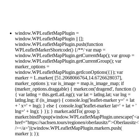
window.WPLeafletMapPlugin =
window.WPLeafletMapPlugin || [];
window.WPLeafletMapPlugin.push(function
WPLeafletMarkerShortcode() {/**/ var map =
window.WPLeafletMapPlugin.getCurrentMap(); var group =
window.WPLeafletMapPlugin.getCurrentGroup(); var
marker_options =
window.WPLeafletMapPlugin.getIconOptions({}); var
marker = L.marker( [51.2068066764,14.6726628037],
marker_options ); var is_image = map.is_image_map; if
(marker_options.draggable) { marker.on('dragend', function ()
{ var latlng = this.getLatLng(); var lat = latlng.lat; var lng =
latlng.lng; if (is_image) { console.log('leaflet-marker y=' + lat
+ ' x=' + lng); } else { console.log('leaflet-marker lat=' + lat + '
lng=' + lng); } }); } marker.addTo( group );
marker.bindPopup(window.WPLeafletMapPlugin.unescape('<a
href="https://sachsen.tours/regionen/oberlausitz/">Oberlausitz<
/></a>'));window.WPLeafletMapPlugin.markers.push(
marker ); });