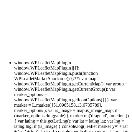
window.WPLeafletMapPlugin =
window.WPLeafletMapPlugin || [];
window.WPLeafletMapPlugin.push(function
WPLeafletMarkerShortcode() {/**/ var map =
window.WPLeafletMapPlugin.getCurrentMap(); var group =
window.WPLeafletMapPlugin.getCurrentGroup(); var
marker_options =
window.WPLeafletMapPlugin.getIconOptions({}); var
marker = L.marker( [51.0965158,13.6735789],
marker_options ); var is_image = map.is_image_map; if
(marker_options.draggable) { marker.on('dragend', function ()
{ var latlng = this.getLatLng(); var lat = latlng.lat; var lng =
latlng.lng; if (is_image) { console.log('leaflet-marker y=' + lat
+ ' x=' + lng); } else { console.log('leaflet-marker lat=' + lat + '