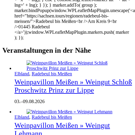
lng=' + lng); } }); } marker.addTo( group );
marker.bindPopup(window.WPLeafletMapPlugin.unescape('<a
href="https://sachsen.tours/regionen/radebeul-bis-
meissen/">Radebeul bis Meißen<br />Am Kreis 9<br
/>01445 Radebeul
</a>'));window.WPLeafletMapPlugin.markers.push( marker
); });
Veranstaltungen in der Nähe
Elbland
,
Radebeul bis Meißen
Weinpavillon Meißen » Weingut Schloß
Proschwitz Prinz zur Lippe
03.
–
09.08.2026
Elbland
,
Radebeul bis Meißen
Weinpavillon Meißen » Weingut
Lehmann