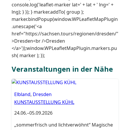
console.log('leaflet-marker lat=' + lat + ' lng=' +
lng); } }); } marker.addTo( group );
marker.bindPopup(window.WPLeafletMapPlugin
.unescape('<a
href="https://sachsen.tours/regionen/dresden/"
>Dresden<br />Dresden
</a>'));window.WPLeafletMapPlugin.markers.pu
sh( marker ); });
Veranstaltungen in der Nähe
Elbland
,
Dresden
KUNSTAUSSTELLUNG KÜHL
24.06.
–
05.09.2026
„sommerfrisch und lichtverwöhnt“ Magische