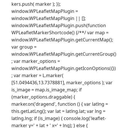
kers.push( marker ); });
window.WPLeafletMapPlugin =
window.WPLeafletMapPlugin || [];
window.WPLeafletMapPlugin.push(function
WPLeafletMarkerShortcode() {/**/ var map =
window.WPLeafletMapPlugin.getCurrentMap();
var group =
window.WPLeafletMapPlugin.getCurrentGroup()
; var marker_options =
window.WPLeafletMapPlugin.getIconOptions({})
; var marker = L.marker(
[51.0494436,13.7378881], marker_options ); var
is_image = map.is_image_map; if
(marker_options.draggable) {
marker.on('dragend', function () { var latlng =
this.getLatLng(); var lat = latlng.lat; var lng =
latlng.lng; if (is_image) { console.log('leaflet-
marker y=' + lat + ' x=' + lng); } else {