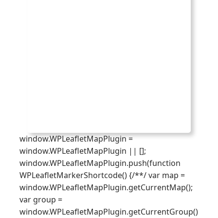
window.WPLeafletMapPlugin =
window.WPLeafletMapPlugin || [];
window.WPLeafletMapPlugin.push(function
WPLeafletMarkerShortcode() {/**/ var map =
window.WPLeafletMapPlugin.getCurrentMap();
var group =
window.WPLeafletMapPlugin.getCurrentGroup()