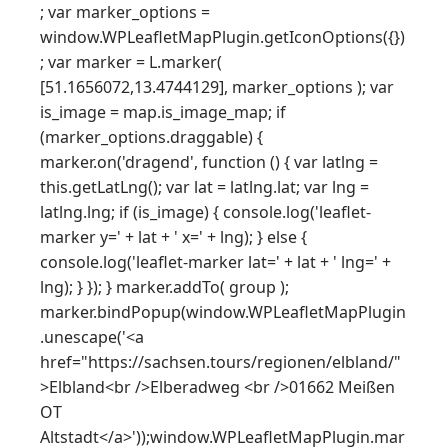
; var marker_options =
window.WPLeafletMapPlugin.getIconOptions({})
; var marker = L.marker(
[51.1656072,13.4744129], marker_options ); var
is_image = map.is_image_map; if
(marker_options.draggable) {
marker.on('dragend', function () { var latlng =
this.getLatLng(); var lat = latlng.lat; var lng =
latlng.lng; if (is_image) { console.log('leaflet-
marker y=' + lat + ' x=' + lng); } else {
console.log('leaflet-marker lat=' + lat + ' lng=' +
lng); } }); } marker.addTo( group );
marker.bindPopup(window.WPLeafletMapPlugin
.unescape('<a
href="https://sachsen.tours/regionen/elbland/"
>Elbland<br />Elberadweg <br />01662 Meißen
OT
Altstadt</a>'));window.WPLeafletMapPlugin.mar