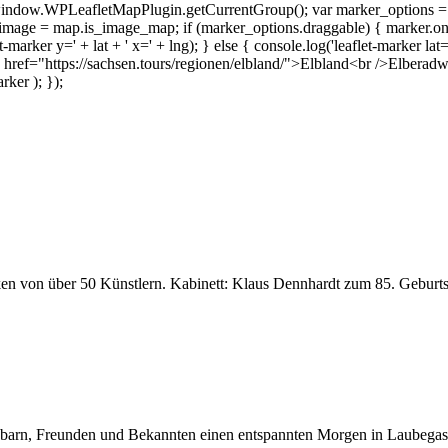
indow.WPLeafletMapPlugin.getCurrentGroup(); var marker_options =
age = map.is_image_map; if (marker_options.draggable) { marker.on('dra
et-marker y=' + lat + ' x=' + lng); } else { console.log('leaflet-marker lat
ref="https://sachsen.tours/regionen/elbland/">Elbland<br />Elbera
ker ); });
n von über 50 Künstlern. Kabinett: Klaus Dennhardt zum 85. Geburts
barn, Freunden und Bekannten einen entspannten Morgen in Laubegast