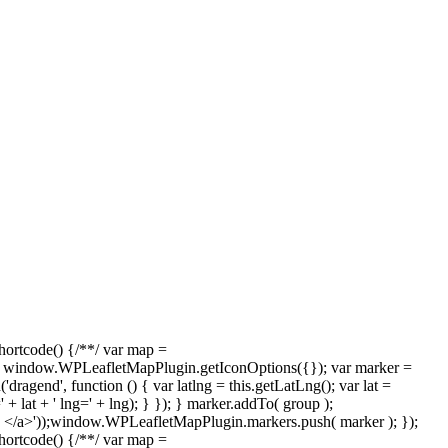
rtcode() {/**/ var map =
 window.WPLeafletMapPlugin.getIconOptions({}); var marker =
gend', function () { var latlng = this.getLatLng(); var lat =
=' + lat + ' lng=' + lng); } }); } marker.addTo( group );
 </a>'));window.WPLeafletMapPlugin.markers.push( marker ); });
rtcode() {/**/ var map =