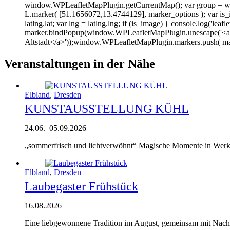
window.WPLeafletMapPlugin.getCurrentMap(); var group = w
L.marker( [51.1656072,13.4744129], marker_options ); var is_im
latlng.lat; var lng = latlng.lng; if (is_image) { console.log('leafl
marker.bindPopup(window.WPLeafletMapPlugin.unescape('<a h
Altstadt</a>'));window.WPLeafletMapPlugin.markers.push( mar
Veranstaltungen in der Nähe
Elbland
,
Dresden
KUNSTAUSSTELLUNG KÜHL
24.06.
–
05.09.2026
„sommerfrisch und lichtverwöhnt“ Magische Momente in Werke
Elbland
,
Dresden
Laubegaster Frühstück
16.08.2026
Eine liebgewonnene Tradition im August, gemeinsam mit Nach