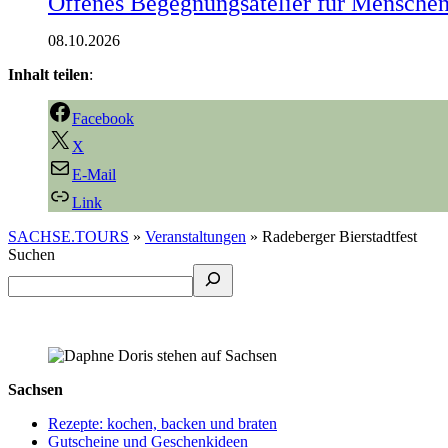
Offenes Begegnungsatelier für Mensche
08.10.2026
Inhalt teilen
:
Facebook
X
E-Mail
Link
SACHSE.TOURS
»
Veranstaltungen
»
Radeberger Bierstadtfest
Suchen
Sachsen
Rezepte: kochen, backen und braten
Gutscheine und Geschenkideen