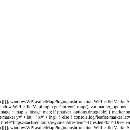
 []; window.WPLeafletMapPlugin.push(function WPLeafletMarkerSho
indow.WPLeafletMapPlugin.getCurrentGroup(); var marker_options =
age = map.is_image_map; if (marker_options.draggable) { marker.on('dra
et-marker y=' + lat + ' x=' + lng); } else { console.log('leaflet-marker lat
ef="https://sachsen.tours/regionen/dresden/">Dresden<br />Dresden
 []; window.WPLeafletMapPlugin.push(function WPLeafletMarkerSho