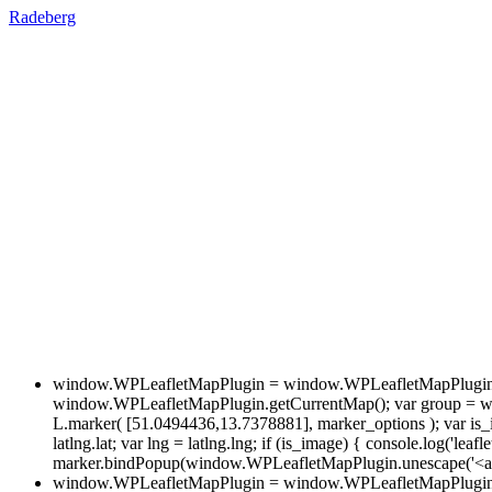
Radeberg
window.WPLeafletMapPlugin = window.WPLeafletMapPlugin ||
window.WPLeafletMapPlugin.getCurrentMap(); var group = w
L.marker( [51.0494436,13.7378881], marker_options ); var is_im
latlng.lat; var lng = latlng.lng; if (is_image) { console.log('leafl
marker.bindPopup(window.WPLeafletMapPlugin.unescape('<a hr
window.WPLeafletMapPlugin = window.WPLeafletMapPlugin ||