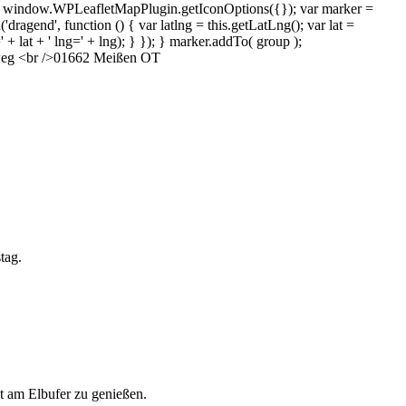
 window.WPLeafletMapPlugin.getIconOptions({}); var marker =
gend', function () { var latlng = this.getLatLng(); var lat =
=' + lat + ' lng=' + lng); } }); } marker.addTo( group );
dweg <br />01662 Meißen OT
tag.
 am Elbufer zu genießen.