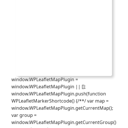
window.WPLeafletMapPlugin =
window.WPLeafletMapPlugin || [];
window.WPLeafletMapPlugin.push(function
WPLeafletMarkerShortcode() {/**/ var map =
window.WPLeafletMapPlugin.getCurrentMap();
var group =
window.WPLeafletMapPlugin.getCurrentGroup()