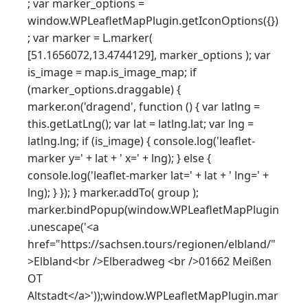
; var marker_options =
window.WPLeafletMapPlugin.getIconOptions({})
; var marker = L.marker(
[51.1656072,13.4744129], marker_options ); var
is_image = map.is_image_map; if
(marker_options.draggable) {
marker.on('dragend', function () { var latlng =
this.getLatLng(); var lat = latlng.lat; var lng =
latlng.lng; if (is_image) { console.log('leaflet-
marker y=' + lat + ' x=' + lng); } else {
console.log('leaflet-marker lat=' + lat + ' lng=' +
lng); } }); } marker.addTo( group );
marker.bindPopup(window.WPLeafletMapPlugin
.unescape('<a
href="https://sachsen.tours/regionen/elbland/"
>Elbland<br />Elberadweg <br />01662 Meißen
OT
Altstadt</a>'));window.WPLeafletMapPlugin.mar