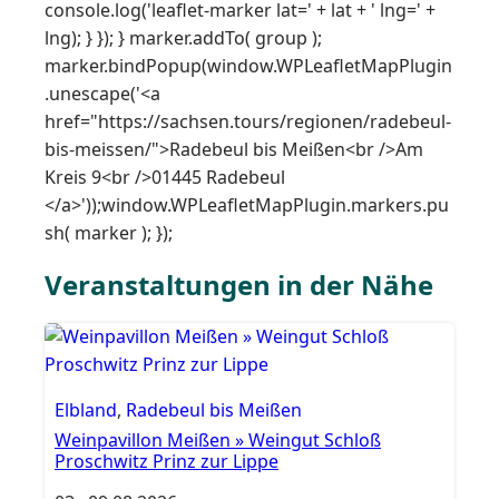
console.log('leaflet-marker lat=' + lat + ' lng=' +
lng); } }); } marker.addTo( group );
marker.bindPopup(window.WPLeafletMapPlugin
.unescape('<a
href="https://sachsen.tours/regionen/radebeul-
bis-meissen/">Radebeul bis Meißen<br />Am
Kreis 9<br />01445 Radebeul
</a>'));window.WPLeafletMapPlugin.markers.pu
sh( marker ); });
Veranstaltungen in der Nähe
Elbland
,
Radebeul bis Meißen
Weinpavillon Meißen » Weingut Schloß
Proschwitz Prinz zur Lippe