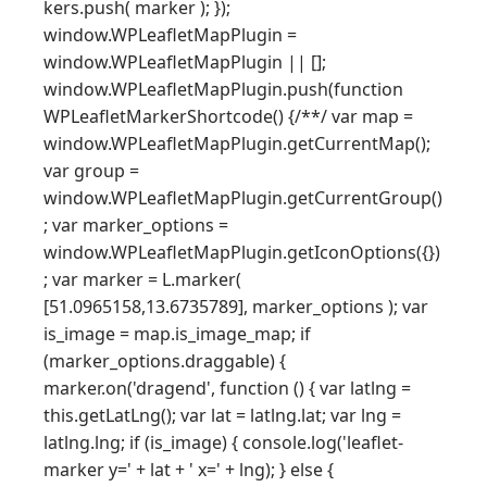
kers.push( marker ); });
window.WPLeafletMapPlugin =
window.WPLeafletMapPlugin || [];
window.WPLeafletMapPlugin.push(function
WPLeafletMarkerShortcode() {/**/ var map =
window.WPLeafletMapPlugin.getCurrentMap();
var group =
window.WPLeafletMapPlugin.getCurrentGroup()
; var marker_options =
window.WPLeafletMapPlugin.getIconOptions({})
; var marker = L.marker(
[51.0965158,13.6735789], marker_options ); var
is_image = map.is_image_map; if
(marker_options.draggable) {
marker.on('dragend', function () { var latlng =
this.getLatLng(); var lat = latlng.lat; var lng =
latlng.lng; if (is_image) { console.log('leaflet-
marker y=' + lat + ' x=' + lng); } else {