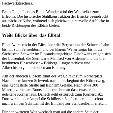
Fachwerkgeschoss.
Beim Gang über das Blaue Wunder wird der Weg selbst zum
Erlebnis. Die historische Stahlkonstruktion der Brücke beeindruckt
aus nächster Nähe, während sich gleichzeitig reizvolle Ausblicke in
beide Richtungen des Elbtals bieten.
Weite Blicke über das Elbtal
Elbaufwärts reicht der Blick über die Bergstation der Schwebebahn
bis hin zum Fernsehturm und bei klarem Wetter sogar bis in die
Sächsische Schweiz im Elbsandsteingebirge. Elbabwärts zeigen sich
der Luisenhof, die Sternwarte Manfred von Ardenne und die drei
berühmten Elbschlösser – Eckberg, Lingnerschloss und
Albrechtsberg – hoch oben am Elbhang.
Auf der anderen Elbseite führt der Weg direkt zum Körnerplatz.
Nach einem kurzen Schwenk nach links beginnt der Körnerweg,
eine gepflasterte Straße mit leichtem Gefälle. Nach etwa 300
Metern, vorbei am Bootsclub, erreicht man das etwas erhöht
gelegene Körnerhaus. Danach geht es zurück zum Körnerplatz.
Dort wird an der Ampel die Schillerstraße überquert, und schon
nach wenigen Schritten ist der Eingang zur Standseilbahn erreicht.
Für den weiteren Weg wechselt man auf die andere Seite der