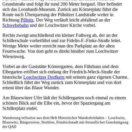
Grundstraße und folgt ihr rund 200 Meter bergauf. Hier befindet
sich das Leonhardi-Museum. Zurück am Körnerplatz führt die
Route nach Überquerung der Pillnitzer Landstraße weiter in
Richtung
Pillnitz
. Der Weg verläuft leicht abfallend an der
Schwebebahn
und der Loschwitzer Kirche vorbei.
Rechts zweigt anschließend ein kleiner Fußweg ab, der an der
Schillerschule vorbeiführt und zur Fidelio-F.-Finke-Straße leitet.
Wenige Meter weiter erreicht man den Parkplatz an der alten
Feuerwache. Von dort geht es direkt hinüber zum Loschwitzer
Wiesenweg.
Vorbei an der Gaststätte Körnergarten, dem Fährhaus und dem
Elbegarten eröffnet sich entlang der Friedrich-Wieck-Straße der
historische
Loschwitzer Dorfkern
mit seinem ganz eigenen Charme.
Schließlich führt der Weg zurück zum Körnerplatz und von dort
erneut über das Blaue Wunder.
Am Blasewitzer Ufer lädt der Schillergarten noch einmal zu einem
schönen Blick auf die Elbe ein, bevor der Spaziergang am
Schillerplatz endet.
Wanderung teilweise aus dem Heft Historischer Wanderleitfaden – Loschwitz,
Blasewitz, Bürgerwiese, Strehlen, Friedrichstadt mit freundlicher Genehmigung
der QAD