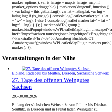
marker_options ); var is_image = map.is_image_map; if
(marker_options.draggable) { marker.on('dragend', function ()
{ var latlng = this.getLatLng(); var lat = latlng.lat; var lng =
latlng.lng; if (is_image) { console.log('leaflet-marker y=' + lat
+ ' x=' + lng); } else { console.log('leaflet-marker lat=' + lat + '
lng=' + lng); } }); } marker.addTo( group );
marker.bindPopup(window.WPLeafletMapPlugin.unescape('<a
href="https://sachsen.tours/regionen/erzgebirge/">Erzgebirge<
/>Parkstraße 3<br />09456 Annaberg-Buchholz OT
Annaberg</a>'));window.WPLeafletMapPlugin.markers.push(
marker ); });
Veranstaltungen in der Nähe
Elbland
,
Radebeul bis Meißen
,
Dresden
,
Sächsische Schweiz
27. Tage des offenen Weingutes
Sachsen
29.
–
30.08.2026
Entlang der sächsischen Weinstraße von Pillnitz bis Diesbar-
Seußlitz, in Dresden und in Freital laden Weingüter zu