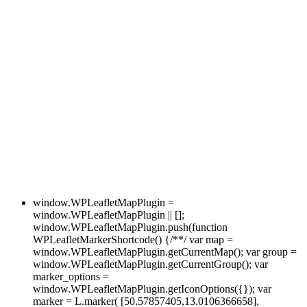
window.WPLeafletMapPlugin =
window.WPLeafletMapPlugin || [];
window.WPLeafletMapPlugin.push(function
WPLeafletMarkerShortcode() {/**/ var map =
window.WPLeafletMapPlugin.getCurrentMap(); var group =
window.WPLeafletMapPlugin.getCurrentGroup(); var
marker_options =
window.WPLeafletMapPlugin.getIconOptions({}); var
marker = L.marker( [50.57857405,13.0106366658],