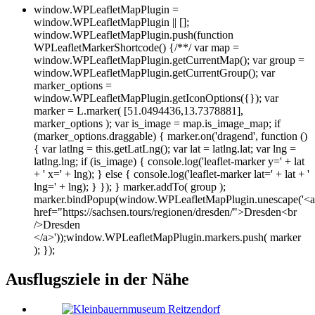
window.WPLeafletMapPlugin =
window.WPLeafletMapPlugin || [];
window.WPLeafletMapPlugin.push(function
WPLeafletMarkerShortcode() {/**/ var map =
window.WPLeafletMapPlugin.getCurrentMap(); var group =
window.WPLeafletMapPlugin.getCurrentGroup(); var
marker_options =
window.WPLeafletMapPlugin.getIconOptions({}); var
marker = L.marker( [51.0494436,13.7378881],
marker_options ); var is_image = map.is_image_map; if
(marker_options.draggable) { marker.on('dragend', function ()
{ var latlng = this.getLatLng(); var lat = latlng.lat; var lng =
latlng.lng; if (is_image) { console.log('leaflet-marker y=' + lat
+ ' x=' + lng); } else { console.log('leaflet-marker lat=' + lat + '
lng=' + lng); } }); } marker.addTo( group );
marker.bindPopup(window.WPLeafletMapPlugin.unescape('<a
href="https://sachsen.tours/regionen/dresden/">Dresden<br
/>Dresden
</a>'));window.WPLeafletMapPlugin.markers.push( marker
); });
Ausflugsziele in der Nähe