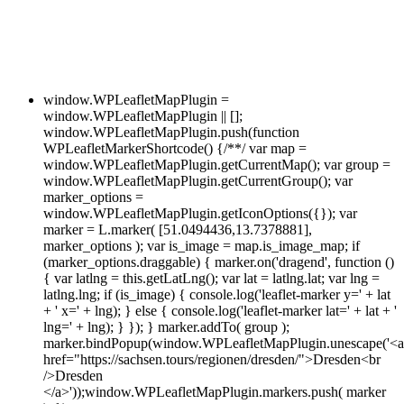
window.WPLeafletMapPlugin =
window.WPLeafletMapPlugin || [];
window.WPLeafletMapPlugin.push(function
WPLeafletMarkerShortcode() {/**/ var map =
window.WPLeafletMapPlugin.getCurrentMap(); var group =
window.WPLeafletMapPlugin.getCurrentGroup(); var
marker_options =
window.WPLeafletMapPlugin.getIconOptions({}); var
marker = L.marker( [51.0494436,13.7378881],
marker_options ); var is_image = map.is_image_map; if
(marker_options.draggable) { marker.on('dragend', function ()
{ var latlng = this.getLatLng(); var lat = latlng.lat; var lng =
latlng.lng; if (is_image) { console.log('leaflet-marker y=' + lat
+ ' x=' + lng); } else { console.log('leaflet-marker lat=' + lat + '
lng=' + lng); } }); } marker.addTo( group );
marker.bindPopup(window.WPLeafletMapPlugin.unescape('<a
href="https://sachsen.tours/regionen/dresden/">Dresden<br
/>Dresden
</a>'));window.WPLeafletMapPlugin.markers.push( marker