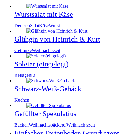
Wurstsalat mit Käse
Deutsch
Salat
Käse
Wurst
Glühgin von Heinrich & Kurt
Getränke
Weihnachtszeit
Soleier (eingelegt)
Beilagen
Ei
Schwarz-Weiß-Gebäck
Kuchen
Gefüllter Spekulatius
Backen
Weihnachtsbäckerei
Weihnachtszeit
Einfacher Tortenboden Grundrezept