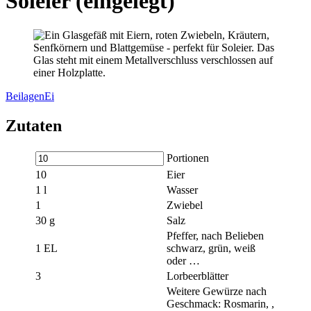
Soleier (eingelegt)
Beilagen
Ei
Zutaten
Portionen
10
Eier
1
l
Wasser
1
Zwiebel
30
g
Salz
Pfeffer, nach Belieben
1
EL
schwarz, grün, weiß
oder …
3
Lorbeerblätter
Weitere Gewürze nach
Geschmack: Rosmarin, ,