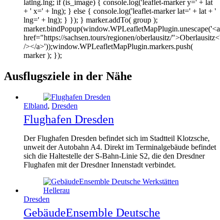
latlng.lng; if (is_image) { console.log('leaflet-marker y=' + lat
+ ' x=' + lng); } else { console.log('leaflet-marker lat=' + lat + '
lng=' + lng); } }); } marker.addTo( group );
marker.bindPopup(window.WPLeafletMapPlugin.unescape('<a
href="https://sachsen.tours/regionen/oberlausitz/">Oberlausitz<
/></a>'));window.WPLeafletMapPlugin.markers.push(
marker ); });
Ausflugsziele in der Nähe
Elbland
,
Dresden
Flughafen Dresden
Der Flughafen Dresden befindet sich im Stadtteil Klotzsche,
unweit der Autobahn A4. Direkt im Terminalgebäude befindet
sich die Haltestelle der S-Bahn-Linie S2, die den Dresdner
Flughafen mit der Dresdner Innenstadt verbindet.
Dresden
GebäudeEnsemble Deutsche