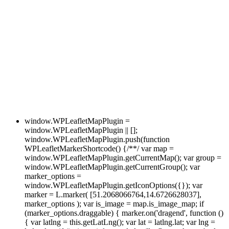
window.WPLeafletMapPlugin =
window.WPLeafletMapPlugin || [];
window.WPLeafletMapPlugin.push(function
WPLeafletMarkerShortcode() {/**/ var map =
window.WPLeafletMapPlugin.getCurrentMap(); var group =
window.WPLeafletMapPlugin.getCurrentGroup(); var
marker_options =
window.WPLeafletMapPlugin.getIconOptions({}); var
marker = L.marker( [51.2068066764,14.6726628037],
marker_options ); var is_image = map.is_image_map; if
(marker_options.draggable) { marker.on('dragend', function ()
{ var latlng = this.getLatLng(); var lat = latlng.lat; var lng =