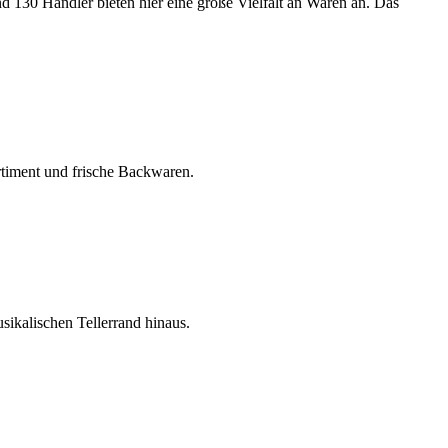
130 Händler bieten hier eine große Vielfalt an Waren an. Das
rtiment und frische Backwaren.
sikalischen Tellerrand hinaus.