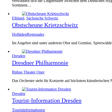
verwandelt sich die Lingnerallee zwischen dem Deutschen Hyg
Sortiment…
Elbland
,
Sächsische Schweiz
Obstscheune Krietzschwitz
Hofläden
Regionales
Im Angebot sind unter anderem Obst und Gemüse, Spreewälder G
Dresden
Dresdner Philharmonie
Bühne Theater Oper
Das Orchester steht für Konzerte auf höchstem künstlerischen N
Dresden
Tourist-Information Dresden
Touristinformationen