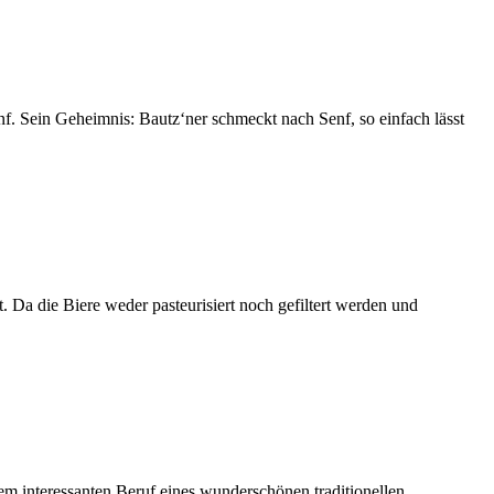
enf. Sein Geheimnis: Bautz‘ner schmeckt nach Senf, so einfach lässt
 Da die Biere weder pasteurisiert noch gefiltert werden und
m interessanten Beruf eines wunderschönen traditionellen