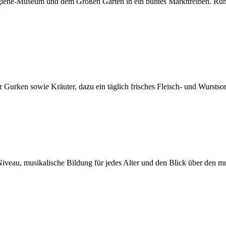
iene-Museum und dem Großen Garten in ein buntes Markttreiben. Rund 
urken sowie Kräuter, dazu ein täglich frisches Fleisch- und Wurstso
iveau, musikalische Bildung für jedes Alter und den Blick über den mu