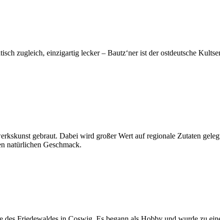
isch zugleich, einzigartig lecker – Bautz‘ner ist der ostdeutsche Kults
rkskunst gebraut. Dabei wird großer Wert auf regionale Zutaten gelegt.
len natürlichen Geschmack.
de des Friedewaldes in Coswig. Es begann als Hobby und wurde zu eine