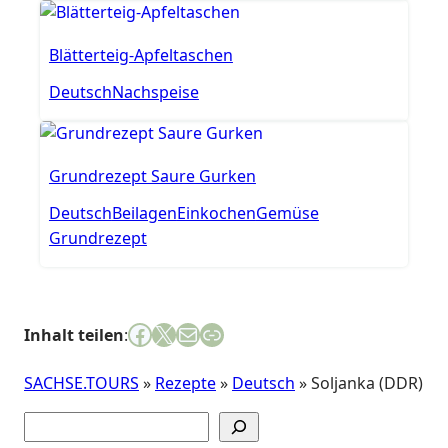
Blätterteig-Apfeltaschen
Deutsch
Nachspeise
Grundrezept Saure Gurken
Deutsch
Beilagen
Einkochen
Gemüse
Grundrezept
Facebook
X
E-Mail
Link
Inhalt teilen
:
SACHSE.TOURS
»
Rezepte
»
Deutsch
»
Soljanka (DDR)
Suchen