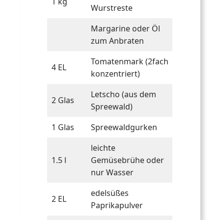
1
kg
Wurstreste
Margarine oder Öl
zum Anbraten
Tomatenmark (2fach
4
EL
konzentriert)
Letscho (aus dem
2
Glas
Spreewald)
1
Glas
Spreewaldgurken
leichte
1.5
l
Gemüsebrühe oder
nur Wasser
edelsüßes
2
EL
Paprikapulver