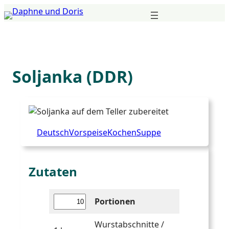
Zum
Inhalt
springen
Soljanka (DDR)
Deutsch
Vorspeise
Kochen
Suppe
Zutaten
Portionen
Wurstabschnitte /