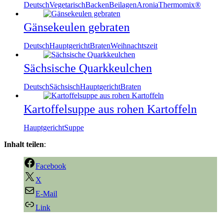
Deutsch
Vegetarisch
Backen
Beilagen
Aronia
Thermomix®
Gänsekeulen gebraten
Deutsch
Hauptgericht
Braten
Weihnachtszeit
Sächsische Quarkkeulchen
Deutsch
Sächsisch
Hauptgericht
Braten
Kartoffelsuppe aus rohen Kartoffeln
Hauptgericht
Suppe
Inhalt teilen
:
Facebook
X
E-Mail
Link