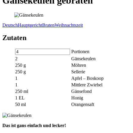
Gänsekeulen gebraten
Deutsch
Hauptgericht
Braten
Weihnachtszeit
Zutaten
Portionen
2
Gänsekeulen
250
g
Möhren
250
g
Sellerie
1
Apfel – Boskoop
1
Mittlere Zwiebel
250
ml
Gänsefond
1
EL
Honig
50
ml
Orangensaft
Das ist gans einfach und lecker!