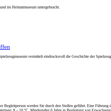
 und im Heimatmuseum untergebracht.
ffen
Spielzeugmuseum vermittelt eindrucksvoll die Geschichte der Spielze
r Begleitperson werden Sie durch den Stollen geführt. Eine Führung d
ntertage: 8 – 10 °C. Mindestalter 6 Jahre in Begleitung von Erwachs