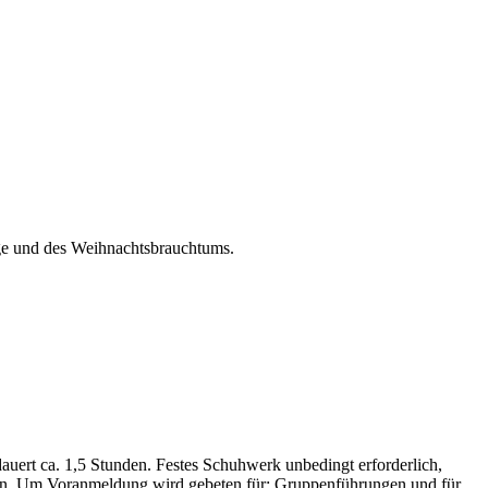
uge und des Weihnachtsbrauchtums.
auert ca. 1,5 Stunden. Festes Schuhwerk unbedingt erforderlich,
enen. Um Voranmeldung wird gebeten für: Gruppenführungen und für