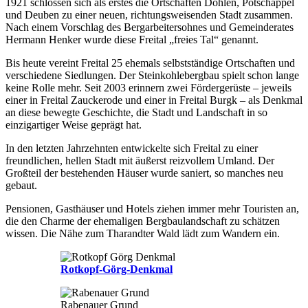
1921 schlossen sich als erstes die Ortschaften Döhlen, Potschappel
und Deuben zu einer neuen, richtungsweisenden Stadt zusammen.
Nach einem Vorschlag des Bergarbeitersohnes und Gemeinderates
Hermann Henker wurde diese Freital „freies Tal“ genannt.
Bis heute vereint Freital 25 ehemals selbstständige Ortschaften und
verschiedene Siedlungen. Der Steinkohlebergbau spielt schon lange
keine Rolle mehr. Seit 2003 erinnern zwei Fördergerüste – jeweils
einer in Freital Zauckerode und einer in Freital Burgk – als Denkmal
an diese bewegte Geschichte, die Stadt und Landschaft in so
einzigartiger Weise geprägt hat.
In den letzten Jahrzehnten entwickelte sich Freital zu einer
freundlichen, hellen Stadt mit äußerst reizvollem Umland. Der
Großteil der bestehenden Häuser wurde saniert, so manches neu
gebaut.
Pensionen, Gasthäuser und Hotels ziehen immer mehr Touristen an,
die den Charme der ehemaligen Bergbaulandschaft zu schätzen
wissen. Die Nähe zum Tharandter Wald lädt zum Wandern ein.
Rotkopf-Görg-Denkmal
Rabenauer Grund