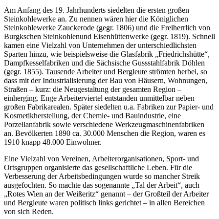
Am Anfang des 19. Jahrhunderts siedelten die ersten großen
Steinkohlewerke an. Zu nennen wären hier die Königlichen
Steinkohlewerke Zauckerode (gegr. 1806) und die Freiherrlich von
Burgkschen Steinkohlenund Eisenhüttenwerke (gegr. 1819). Schnell
kamen eine Vielzahl von Unternehmen der unterschiedlichsten
Sparten hinzu, wie beispielsweise die Glasfabrik „Friedrichshütte“,
Dampfkesselfabriken und die Sächsische Gussstahlfabrik Döhlen
(gegr. 1855). Tausende Arbeiter und Bergleute strömten herbei, so
dass mit der Industrialisierung der Bau von Häusern, Wohnungen,
Straßen – kurz: die Neugestaltung der gesamten Region –
einherging. Enge Arbeiterviertel entstanden unmittelbar neben
großen Fabrikarealen. Später siedelten u.a. Fabriken zur Papier- und
Kosmetikherstellung, der Chemie- und Bauindustrie, eine
Porzellanfabrik sowie verschiedene Werkzeugmaschinenfabriken
an. Bevölkerten 1890 ca. 30.000 Menschen die Region, waren es
1910 knapp 48.000 Einwohner.
Eine Vielzahl von Vereinen, Arbeiterorganisationen, Sport- und
Ortsgruppen organisierte das gesellschaftliche Leben. Für die
Verbesserung der Arbeitsbedingungen wurde so mancher Streik
ausgefochten. So machte das sogenannte „Tal der Arbeit“, auch
„Rotes Wien an der Weißeritz“ genannt – der Großteil der Arbeiter
und Bergleute waren politisch links gerichtet – in allen Bereichen
von sich Reden.