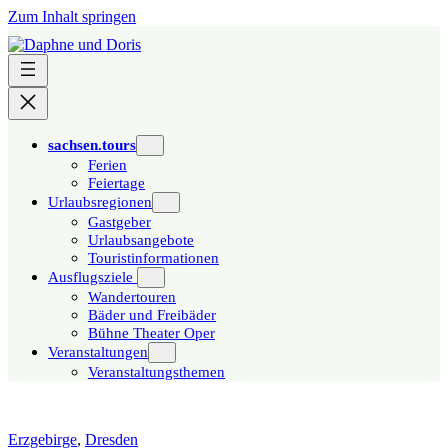
Zum Inhalt springen
sachsen.tours
Ferien
Feiertage
Urlaubsregionen
Gastgeber
Urlaubsangebote
Touristinformationen
Ausflugsziele
Wandertouren
Bäder und Freibäder
Bühne Theater Oper
Veranstaltungen
Veranstaltungsthemen
Erzgebirge
,
Dresden