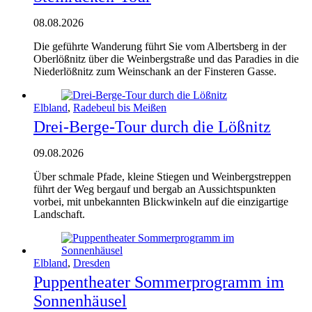
08.08.2026
Die geführ­te Wan­de­rung führt Sie vom Alberts­berg in der
Ober­löß­nitz über die Wein­berg­stra­ße und das Para­dies in die
Nie­der­löß­nitz zum Wein­schank an der Fins­te­ren Gasse.
Elbland
,
Radebeul bis Meißen
Drei-Berge-Tour durch die Lößnitz
09.08.2026
Über schmale Pfade, kleine Stiegen und Weinbergstreppen
führt der Weg bergauf und bergab an Aussichtspunkten
vorbei, mit unbekannten Blickwinkeln auf die einzigartige
Landschaft.
Elbland
,
Dresden
Puppentheater Sommerprogramm im
Sonnenhäusel