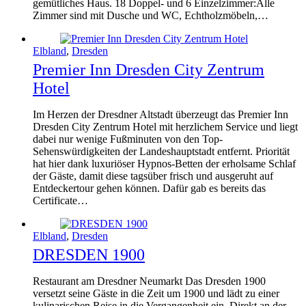
gemütliches Haus. 18 Doppel- und 6 Einzelzimmer:Alle
Zimmer sind mit Dusche und WC, Echtholzmöbeln,…
Elbland
,
Dresden
Premier Inn Dresden City Zentrum
Hotel
Im Herzen der Dresdner Altstadt überzeugt das Premier Inn
Dresden City Zentrum Hotel mit herzlichem Service und liegt
dabei nur wenige Fußminuten von den Top-
Sehenswürdigkeiten der Landeshauptstadt entfernt. Priorität
hat hier dank luxuriöser Hypnos-Betten der erholsame Schlaf
der Gäste, damit diese tagsüber frisch und ausgeruht auf
Entdeckertour gehen können. Dafür gab es bereits das
Certificate…
Elbland
,
Dresden
DRESDEN 1900
Restaurant am Dresdner Neumarkt Das Dresden 1900
versetzt seine Gäste in die Zeit um 1900 und lädt zu einer
kulinarischen Reise in die Vergangenheit ein. Direkt an der