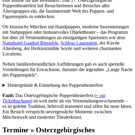
eine Bühne für das Besondere. Das 17. Osterzgebirgische
Puppentheaterfest lud Besucherinnen und Besucher aller
Altersgruppen ein, die faszinierende Welt des Puppen- und
Figurenspiels zu entdecken.
Ob klassische Märchen mit Handpuppen, moderne Inszenierungen
mit Stabpuppen oder fantasievolles Objekttheater – das Programm
bot über 20 Veranstaltungen an einzigartigen Spielorten wie dem
Naturhotel Gasthof Bärenfels
,
Schloss Lauenstein
, der Kirche
Altenberg, der Herklotzmühle Seyde und weiteren charmanten
Locations.
Neben familienfreundlichen Aufführungen gab es auch spezielle
Vorstellungen für Erwachsene, darunter die legendäre „Lange Nacht
des Puppenspiels“.
Hintergründe & Entstehung des Puppentheaterfest
Fazit:
Das Osterzgebirgische Puppentheaterfest (
» zur
Ticketbuchung
) ist weit mehr als ein Veranstaltungswochenende –
es ist gelebte Tradition, liebevoll inszeniert und offen für neue Ideen.
Ein Besuch verspricht unvergessliche Momente zwischen
Märchenwelt und moderner Theaterkunst.
Termine » Osterzgebirgisches