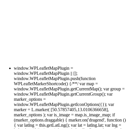
window.WPLeafletMapPlugin =
window.WPLeafletMapPlugin || [];
window.WPLeafletMapPlugin.push(function
WPLeafletMarkerShortcode() {/**/ var map =
window.WPLeafletMapPlugin.getCurrentMap(); var group =
window.WPLeafletMapPlugin.getCurrentGroup(); var
marker_options =
window.WPLeafletMapPlugin.getIconOptions({}); var
marker = L.marker( [50.57857405,13.0106366658],
marker_options ); var is_image = map.is_image_map; if
(marker_options.draggable) { marker.on('dragend', function ()
{ var latlng = this.getLatLng(); var lat = latlng.lat; var lng =