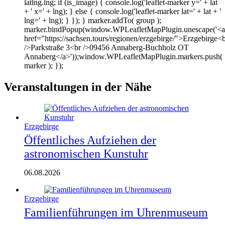
latlng.lng; if (is_image) { console.log('leaflet-marker y=' + lat
+ ' x=' + lng); } else { console.log('leaflet-marker lat=' + lat + '
lng=' + lng); } }); } marker.addTo( group );
marker.bindPopup(window.WPLeafletMapPlugin.unescape('<a
href="https://sachsen.tours/regionen/erzgebirge/">Erzgebirge<
/>Parkstraße 3<br />09456 Annaberg-Buchholz OT
Annaberg</a>'));window.WPLeafletMapPlugin.markers.push(
marker ); });
Veranstaltungen in der Nähe
Erzgebirge
Öffentliches Aufziehen der
astronomischen Kunstuhr
06.08.2026
Erzgebirge
Familienführungen im Uhrenmuseum