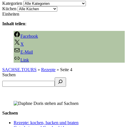
Kategorien
Küchen
Einheiten
Inhalt teilen
:
Facebook
X
E-Mail
Link
SACHSE.TOURS
»
Rezepte
»
Seite 4
Suchen
Sachsen
Rezepte: kochen, backen und braten