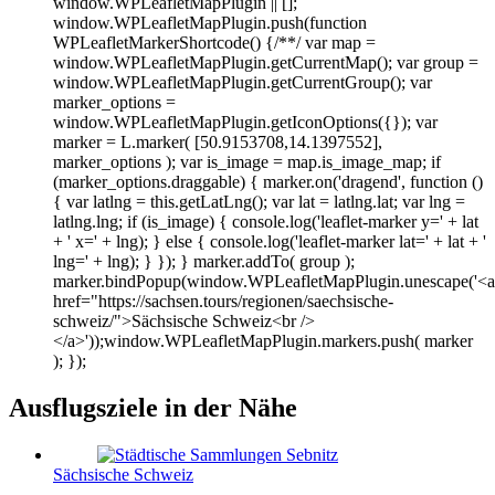
window.WPLeafletMapPlugin || [];
window.WPLeafletMapPlugin.push(function
WPLeafletMarkerShortcode() {/**/ var map =
window.WPLeafletMapPlugin.getCurrentMap(); var group =
window.WPLeafletMapPlugin.getCurrentGroup(); var
marker_options =
window.WPLeafletMapPlugin.getIconOptions({}); var
marker = L.marker( [50.9153708,14.1397552],
marker_options ); var is_image = map.is_image_map; if
(marker_options.draggable) { marker.on('dragend', function ()
{ var latlng = this.getLatLng(); var lat = latlng.lat; var lng =
latlng.lng; if (is_image) { console.log('leaflet-marker y=' + lat
+ ' x=' + lng); } else { console.log('leaflet-marker lat=' + lat + '
lng=' + lng); } }); } marker.addTo( group );
marker.bindPopup(window.WPLeafletMapPlugin.unescape('<a
href="https://sachsen.tours/regionen/saechsische-
schweiz/">Sächsische Schweiz<br />
</a>'));window.WPLeafletMapPlugin.markers.push( marker
); });
Ausflugsziele in der Nähe
Sächsische Schweiz