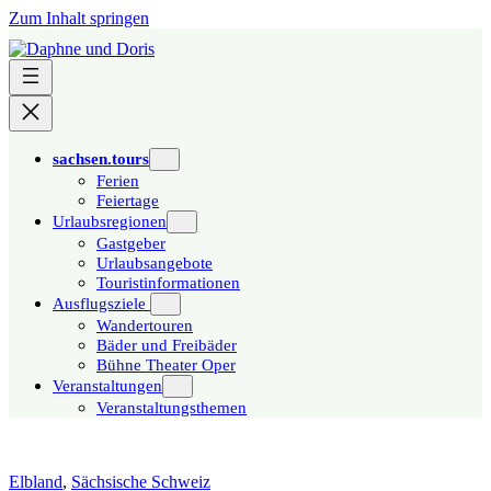
Zum Inhalt springen
sachsen.tours
Ferien
Feiertage
Urlaubsregionen
Gastgeber
Urlaubsangebote
Touristinformationen
Ausflugsziele
Wandertouren
Bäder und Freibäder
Bühne Theater Oper
Veranstaltungen
Veranstaltungsthemen
Elbland
,
Sächsische Schweiz