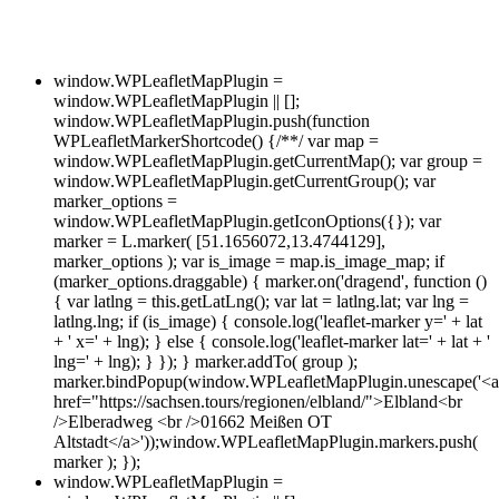
window.WPLeafletMapPlugin =
window.WPLeafletMapPlugin || [];
window.WPLeafletMapPlugin.push(function
WPLeafletMarkerShortcode() {/**/ var map =
window.WPLeafletMapPlugin.getCurrentMap(); var group =
window.WPLeafletMapPlugin.getCurrentGroup(); var
marker_options =
window.WPLeafletMapPlugin.getIconOptions({}); var
marker = L.marker( [51.1656072,13.4744129],
marker_options ); var is_image = map.is_image_map; if
(marker_options.draggable) { marker.on('dragend', function ()
{ var latlng = this.getLatLng(); var lat = latlng.lat; var lng =
latlng.lng; if (is_image) { console.log('leaflet-marker y=' + lat
+ ' x=' + lng); } else { console.log('leaflet-marker lat=' + lat + '
lng=' + lng); } }); } marker.addTo( group );
marker.bindPopup(window.WPLeafletMapPlugin.unescape('<a
href="https://sachsen.tours/regionen/elbland/">Elbland<br
/>Elberadweg <br />01662 Meißen OT
Altstadt</a>'));window.WPLeafletMapPlugin.markers.push(
marker ); });
window.WPLeafletMapPlugin =