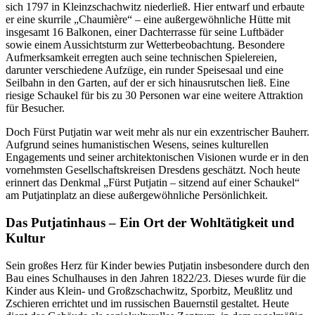
sich 1797 in Kleinzschachwitz niederließ. Hier entwarf und erbaute
er eine skurrile „Chaumière“ – eine außergewöhnliche Hütte mit
insgesamt 16 Balkonen, einer Dachterrasse für seine Luftbäder
sowie einem Aussichtsturm zur Wetterbeobachtung. Besondere
Aufmerksamkeit erregten auch seine technischen Spielereien,
darunter verschiedene Aufzüge, ein runder Speisesaal und eine
Seilbahn in den Garten, auf der er sich hinausrutschen ließ. Eine
riesige Schaukel für bis zu 30 Personen war eine weitere Attraktion
für Besucher.
Doch Fürst Putjatin war weit mehr als nur ein exzentrischer Bauherr.
Aufgrund seines humanistischen Wesens, seines kulturellen
Engagements und seiner architektonischen Visionen wurde er in den
vornehmsten Gesellschaftskreisen Dresdens geschätzt. Noch heute
erinnert das Denkmal „Fürst Putjatin – sitzend auf einer Schaukel“
am Putjatinplatz an diese außergewöhnliche Persönlichkeit.
Das Putjatinhaus – Ein Ort der Wohltätigkeit und
Kultur
Sein großes Herz für Kinder bewies Putjatin insbesondere durch den
Bau eines Schulhauses in den Jahren 1822/23. Dieses wurde für die
Kinder aus Klein- und Großzschachwitz, Sporbitz, Meußlitz und
Zschieren errichtet und im russischen Bauernstil gestaltet. Heute