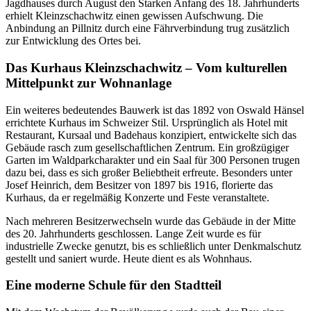
Jagdhauses durch August den Starken Anfang des 18. Jahrhunderts
erhielt Kleinzschachwitz einen gewissen Aufschwung. Die
Anbindung an Pillnitz durch eine Fährverbindung trug zusätzlich
zur Entwicklung des Ortes bei.
Das Kurhaus Kleinzschachwitz – Vom kulturellen
Mittelpunkt zur Wohnanlage
Ein weiteres bedeutendes Bauwerk ist das 1892 von Oswald Hänsel
errichtete Kurhaus im Schweizer Stil. Ursprünglich als Hotel mit
Restaurant, Kursaal und Badehaus konzipiert, entwickelte sich das
Gebäude rasch zum gesellschaftlichen Zentrum. Ein großzügiger
Garten im Waldparkcharakter und ein Saal für 300 Personen trugen
dazu bei, dass es sich großer Beliebtheit erfreute. Besonders unter
Josef Heinrich, dem Besitzer von 1897 bis 1916, florierte das
Kurhaus, da er regelmäßig Konzerte und Feste veranstaltete.
Nach mehreren Besitzerwechseln wurde das Gebäude in der Mitte
des 20. Jahrhunderts geschlossen. Lange Zeit wurde es für
industrielle Zwecke genutzt, bis es schließlich unter Denkmalschutz
gestellt und saniert wurde. Heute dient es als Wohnhaus.
Eine moderne Schule für den Stadtteil