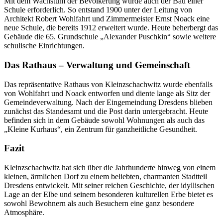
Mit dem Wachstum der Bevölkerung wurde auch der Bau einer
Schule erforderlich. So entstand 1900 unter der Leitung von
Architekt Robert Wohlfahrt und Zimmermeister Ernst Noack eine
neue Schule, die bereits 1912 erweitert wurde. Heute beherbergt das
Gebäude die 65. Grundschule „Alexander Puschkin“ sowie weitere
schulische Einrichtungen.
Das Rathaus – Verwaltung und Gemeinschaft
Das repräsentative Rathaus von Kleinzschachwitz wurde ebenfalls
von Wohlfahrt und Noack entworfen und diente lange als Sitz der
Gemeindeverwaltung. Nach der Eingemeindung Dresdens blieben
zunächst das Standesamt und die Post darin untergebracht. Heute
befinden sich in dem Gebäude sowohl Wohnungen als auch das
„Kleine Kurhaus“, ein Zentrum für ganzheitliche Gesundheit.
Fazit
Kleinzschachwitz hat sich über die Jahrhunderte hinweg von einem
kleinen, ärmlichen Dorf zu einem beliebten, charmanten Stadtteil
Dresdens entwickelt. Mit seiner reichen Geschichte, der idyllischen
Lage an der Elbe und seinem besonderen kulturellen Erbe bietet es
sowohl Bewohnern als auch Besuchern eine ganz besondere
Atmosphäre.