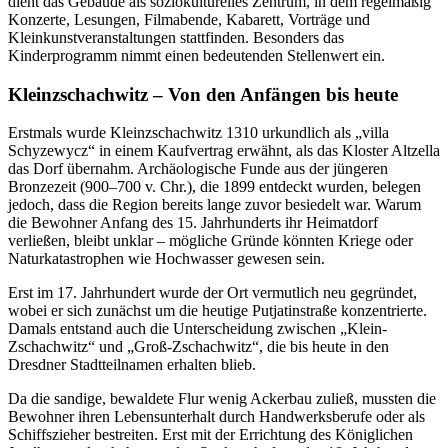
dient das Gebäude als soziokulturelles Zentrum, in dem regelmäßig
Konzerte, Lesungen, Filmabende, Kabarett, Vorträge und
Kleinkunstveranstaltungen stattfinden. Besonders das
Kinderprogramm nimmt einen bedeutenden Stellenwert ein.
Kleinzschachwitz – Von den Anfängen bis heute
Erstmals wurde Kleinzschachwitz 1310 urkundlich als „villa
Schyzewycz“ in einem Kaufvertrag erwähnt, als das Kloster Altzella
das Dorf übernahm. Archäologische Funde aus der jüngeren
Bronzezeit (900–700 v. Chr.), die 1899 entdeckt wurden, belegen
jedoch, dass die Region bereits lange zuvor besiedelt war. Warum
die Bewohner Anfang des 15. Jahrhunderts ihr Heimatdorf
verließen, bleibt unklar – mögliche Gründe könnten Kriege oder
Naturkatastrophen wie Hochwasser gewesen sein.
Erst im 17. Jahrhundert wurde der Ort vermutlich neu gegründet,
wobei er sich zunächst um die heutige Putjatinstraße konzentrierte.
Damals entstand auch die Unterscheidung zwischen „Klein-
Zschachwitz“ und „Groß-Zschachwitz“, die bis heute in den
Dresdner Stadtteilnamen erhalten blieb.
Da die sandige, bewaldete Flur wenig Ackerbau zuließ, mussten die
Bewohner ihren Lebensunterhalt durch Handwerksberufe oder als
Schiffszieher bestreiten. Erst mit der Errichtung des Königlichen