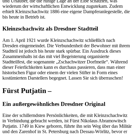
und Urlauber, die die ruhige Lage an der Elbe schätzten, was
wiederum der wirtschaftlichen Entwicklung zugutekam. Zudem
erhielt Kleinzschachwitz 1886 eine eigene Dampferanlegestelle, die
bis heute in Betrieb ist.
Kleinzschachwitz als Dresdner Stadtteil
Am 1. April 1921 wurde Kleinzschachwitz schließlich nach
Dresden eingemeindet. Die Verbundenheit der Bewohner mit ihrem
Stadtteil ist jedoch bis heute stark spürbar. Ein Ausdruck dieses
Zusammenhalts ist das mit viel Begeisterung organisierte
Stadtteilfest, die sogenannte „Zschachwitzer Dorfmeile“. Während
dieser Feierlichkeiten kann es durchaus passieren, dass man einer
historischen Figur oder einem der vielen Stifter in Form eines
kostümierten Darstellers begegnet. Lassen Sie sich überraschen!
Fürst Putjatin –
Ein außergewöhnliches Dresdner Original
Eine der schillerndsten Persönlichkeiten, die mit Kleinzschachwitz
in Verbindung gebracht werden, ist Fürst Nikolaus Abramowitsch
Putjatin. 1749 in Kiew geboren, führte ihn sein Weg über das Militär
und den Zarenhof in St. Petersburg nach Dessau-Wörlitz, bevor er