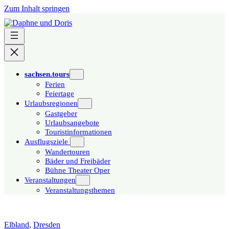
Zum Inhalt springen
sachsen.tours
Ferien
Feiertage
Urlaubsregionen
Gastgeber
Urlaubsangebote
Touristinformationen
Ausflugsziele
Wandertouren
Bäder und Freibäder
Bühne Theater Oper
Veranstaltungen
Veranstaltungsthemen
Elbland
,
Dresden