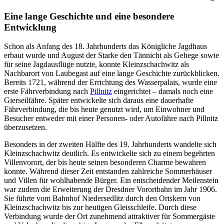
Eine lange Geschichte und eine besondere
Entwicklung
Schon als Anfang des 18. Jahrhunderts das Königliche Jagdhaus
erbaut wurde und August der Starke den Tännicht als Gehege sowie
für seine Jagdausflüge nutzte, konnte Kleinzschachwitz als
Nachbarort von Laubegast auf eine lange Geschichte zurückblicken.
Bereits 1721, während der Errichtung des Wasserpalais, wurde eine
erste Fährverbindung nach
Pillnitz
eingerichtet – damals noch eine
Gierseilfähre. Später entwickelte sich daraus eine dauerhafte
Fährverbindung, die bis heute genutzt wird, um Einwohner und
Besucher entweder mit einer Personen- oder Autofähre nach Pillnitz
überzusetzen.
Besonders in der zweiten Hälfte des 19. Jahrhunderts wandelte sich
Kleinzschachwitz deutlich. Es entwickelte sich zu einem begehrten
Villenvorort, der bis heute seinen besonderen Charme bewahren
konnte. Während dieser Zeit entstanden zahlreiche Sommerhäuser
und Villen für wohlhabende Bürger. Ein entscheidender Meilenstein
war zudem die Erweiterung der Dresdner Vorortbahn im Jahr 1906.
Sie führte vom Bahnhof Niedersedlitz durch den Ortskern von
Kleinzschachwitz bis zur heutigen Gleisschleife. Durch diese
Verbindung wurde der Ort zunehmend attraktiver für Sommergäste