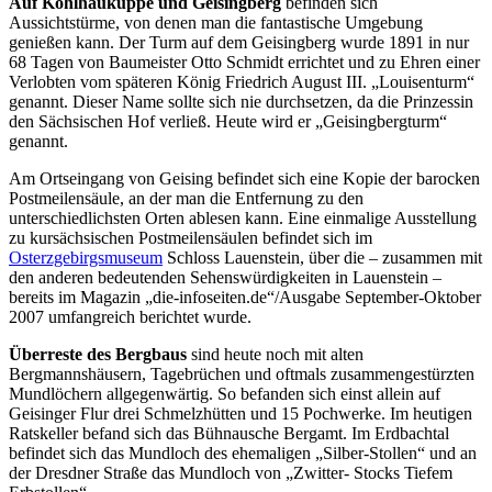
Auf Kohlhaukuppe und Geisingberg
befinden sich
Aussichtstürme, von denen man die fantastische Umgebung
genießen kann. Der Turm auf dem Geisingberg wurde 1891 in nur
68 Tagen von Baumeister Otto Schmidt errichtet und zu Ehren einer
Verlobten vom späteren König Friedrich August III. „Louisenturm“
genannt. Dieser Name sollte sich nie durchsetzen, da die Prinzessin
den Sächsischen Hof verließ. Heute wird er „Geisingbergturm“
genannt.
Am Ortseingang von Geising befindet sich eine Kopie der barocken
Postmeilensäule, an der man die Entfernung zu den
unterschiedlichsten Orten ablesen kann. Eine einmalige Ausstellung
zu kursächsischen Postmeilensäulen befindet sich im
Osterzgebirgsmuseum
Schloss Lauenstein, über die – zusammen mit
den anderen bedeutenden Sehenswürdigkeiten in Lauenstein –
bereits im Magazin „die-infoseiten.de“/Ausgabe September-Oktober
2007 umfangreich berichtet wurde.
Überreste des Bergbaus
sind heute noch mit alten
Bergmannshäusern, Tagebrüchen und oftmals zusammengestürzten
Mundlöchern allgegenwärtig. So befanden sich einst allein auf
Geisinger Flur drei Schmelzhütten und 15 Pochwerke. Im heutigen
Ratskeller befand sich das Bühnausche Bergamt. Im Erdbachtal
befindet sich das Mundloch des ehemaligen „Silber-Stollen“ und an
der Dresdner Straße das Mundloch von „Zwitter- Stocks Tiefem