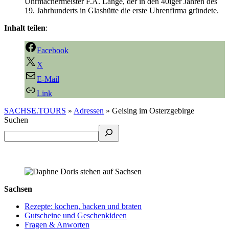
Uhrmachermeister F.A. Lange, der in den 40iger Jahren des
19. Jahrhunderts in Glashütte die erste Uhrenfirma gründete.
Inhalt teilen
:
Facebook
X
E-Mail
Link
SACHSE.TOURS
»
Adressen
»
Geising im Osterzgebirge
Suchen
Sachsen
Rezepte: kochen, backen und braten
Gutscheine und Geschenkideen
Fragen & Anworten