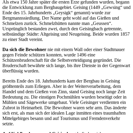
Als etwa 150 Jahre später die ersten Erze gefunden wurden, begann
die Entwicklung zum Bergbaugebiet. Geising (1449 „Gewsing“ und
Ende des 15. Jahrhunderts „Geysigk“ genannt) wurde zur
Bergmannssiedlung. Der Name geht wohl auf das Gießen und
Schmelzen zurück. Schmelzhütten nannte man „Geussen“.
Ursprünglich bestanden zwei, durch den Geisingbach getrennte,
selbständige Städte: Altgeising und Neugeising. Beide wurden 1857
zu einer Stadt vereint.
Da sich die Bewohner
nie mit einem Wall oder einer Stadtmauer
gegen Feinde schützen konnten, wurde 1496 eine
Schützenbruderschaft für die Selbstverteidigung gegründet. Die
Bruderschaft bewährte sich lange, bis ihre Dienste in der Gegenwart
überflüssig wurden.
Bereits Ende des 18. Jahrhunderts kam der Bergbau in Geising
größtenteils zum Erliegen. Aber in der Weiterverarbeitung, dem
Handel und dem Gießen von Zinn, stand Geising noch lange Zeit
Bedeutung zu. Die einstigen Pochmühlen wurden beseitigt oder in
Mühlen und Sägewerke umgebaut. Viele Geisinger verdienten ein
Zubrot in Heimarbeit. Die Bewohner waren sehr arm. Das änderte
sich erst, als man sich der idealen Lage inmitten eines traumhaften
Mittelgebirges besann und auf Tourismus und Fremdenverkehr
setzte.