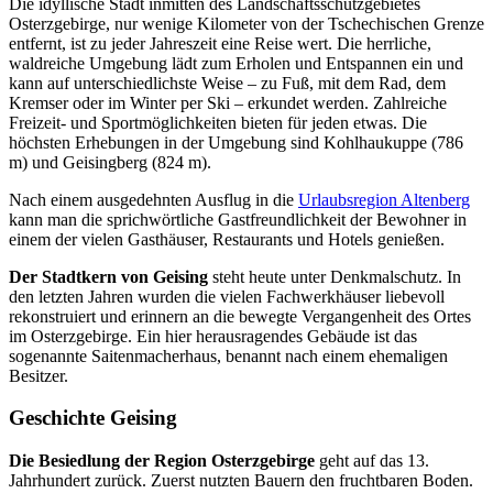
Die idyllische Stadt inmitten des Landschaftsschutzgebietes
Osterzgebirge, nur wenige Kilometer von der Tschechischen Grenze
entfernt, ist zu jeder Jahreszeit eine Reise wert. Die herrliche,
waldreiche Umgebung lädt zum Erholen und Entspannen ein und
kann auf unterschiedlichste Weise – zu Fuß, mit dem Rad, dem
Kremser oder im Winter per Ski – erkundet werden. Zahlreiche
Freizeit- und Sportmöglichkeiten bieten für jeden etwas. Die
höchsten Erhebungen in der Umgebung sind Kohlhaukuppe (786
m) und Geisingberg (824 m).
Nach einem ausgedehnten Ausflug in die
Urlaubsregion Altenberg
kann man die sprichwörtliche Gastfreundlichkeit der Bewohner in
einem der vielen Gasthäuser, Restaurants und Hotels genießen.
Der Stadtkern von Geising
steht heute unter Denkmalschutz. In
den letzten Jahren wurden die vielen Fachwerkhäuser liebevoll
rekonstruiert und erinnern an die bewegte Vergangenheit des Ortes
im Osterzgebirge. Ein hier herausragendes Gebäude ist das
sogenannte Saitenmacherhaus, benannt nach einem ehemaligen
Besitzer.
Geschichte Geising
Die Besiedlung der Region Osterzgebirge
geht auf das 13.
Jahrhundert zurück. Zuerst nutzten Bauern den fruchtbaren Boden.