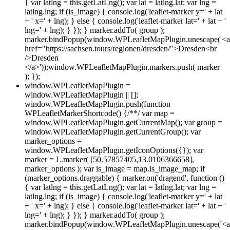
{ var latlng = this.getLatLng(); var lat = latlng.lat; var lng =
latlng.lng; if (is_image) { console.log('leaflet-marker y=' + lat
+ ' x=' + lng); } else { console.log('leaflet-marker lat=' + lat + '
lng=' + lng); } }); } marker.addTo( group );
marker.bindPopup(window.WPLeafletMapPlugin.unescape('<a
href="https://sachsen.tours/regionen/dresden/">Dresden<br
/>Dresden
</a>'));window.WPLeafletMapPlugin.markers.push( marker
); });
window.WPLeafletMapPlugin =
window.WPLeafletMapPlugin || [];
window.WPLeafletMapPlugin.push(function
WPLeafletMarkerShortcode() {/**/ var map =
window.WPLeafletMapPlugin.getCurrentMap(); var group =
window.WPLeafletMapPlugin.getCurrentGroup(); var
marker_options =
window.WPLeafletMapPlugin.getIconOptions({}); var
marker = L.marker( [50.57857405,13.0106366658],
marker_options ); var is_image = map.is_image_map; if
(marker_options.draggable) { marker.on('dragend', function ()
{ var latlng = this.getLatLng(); var lat = latlng.lat; var lng =
latlng.lng; if (is_image) { console.log('leaflet-marker y=' + lat
+ ' x=' + lng); } else { console.log('leaflet-marker lat=' + lat + '
lng=' + lng); } }); } marker.addTo( group );
marker.bindPopup(window.WPLeafletMapPlugin.unescape('<a