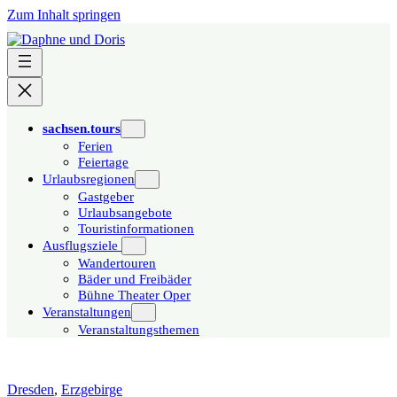
Zum Inhalt springen
sachsen.tours
Ferien
Feiertage
Urlaubsregionen
Gastgeber
Urlaubsangebote
Touristinformationen
Ausflugsziele
Wandertouren
Bäder und Freibäder
Bühne Theater Oper
Veranstaltungen
Veranstaltungsthemen
Dresden
,
Erzgebirge