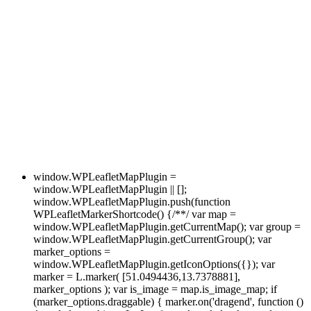
window.WPLeafletMapPlugin =
window.WPLeafletMapPlugin || [];
window.WPLeafletMapPlugin.push(function
WPLeafletMarkerShortcode() {/**/ var map =
window.WPLeafletMapPlugin.getCurrentMap(); var group =
window.WPLeafletMapPlugin.getCurrentGroup(); var
marker_options =
window.WPLeafletMapPlugin.getIconOptions({}); var
marker = L.marker( [51.0494436,13.7378881],
marker_options ); var is_image = map.is_image_map; if
(marker_options.draggable) { marker.on('dragend', function ()